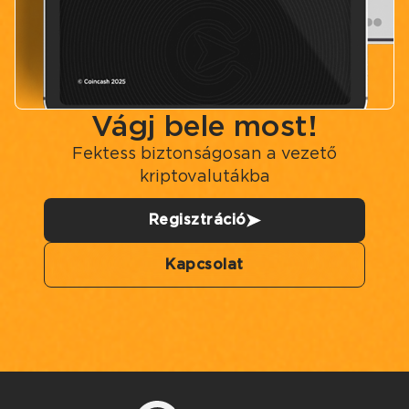
Vágj bele most!
Fektess biztonságosan a vezető
kriptovalutákba
Regisztráció
Kapcsolat