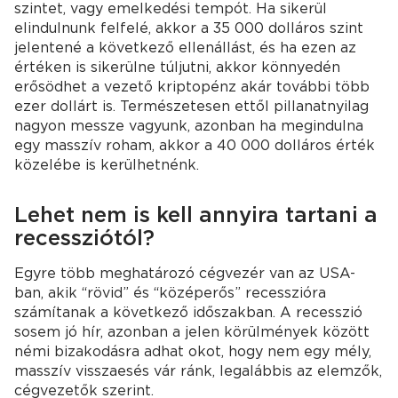
szintet, vagy emelkedési tempót. Ha sikerül
elindulnunk felfelé, akkor a 35 000 dolláros szint
jelentené a következő ellenállást, és ha ezen az
értéken is sikerülne túljutni, akkor könnyedén
erősödhet a vezető kriptopénz akár további több
ezer dollárt is. Természetesen ettől pillanatnyilag
nagyon messze vagyunk, azonban ha megindulna
egy masszív roham, akkor a 40 000 dolláros érték
közelébe is kerülhetnénk.
Lehet nem is kell annyira tartani a
recessziótól?
Egyre több meghatározó cégvezér van az USA-
ban, akik “rövid” és “középerős” recesszióra
számítanak a következő időszakban. A recesszió
sosem jó hír, azonban a jelen körülmények között
némi bizakodásra adhat okot, hogy nem egy mély,
masszív visszaesés vár ránk, legalábbis az elemzők,
cégvezetők szerint.