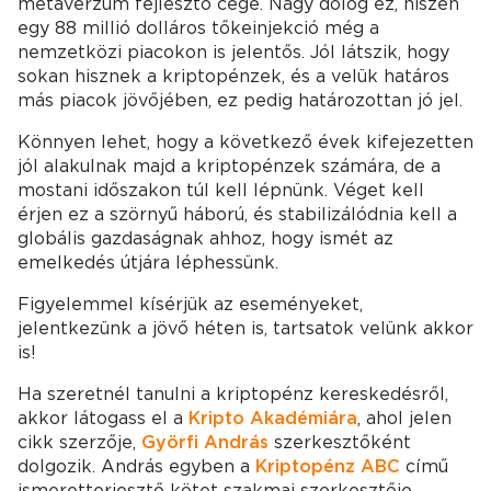
metaverzum fejlesztő cége. Nagy dolog ez, hiszen
egy 88 millió dolláros tőkeinjekció még a
nemzetközi piacokon is jelentős. Jól látszik, hogy
sokan hisznek a kriptopénzek, és a velük határos
más piacok jövőjében, ez pedig határozottan jó jel.
Könnyen lehet, hogy a következő évek kifejezetten
jól alakulnak majd a kriptopénzek számára, de a
mostani időszakon túl kell lépnünk. Véget kell
érjen ez a szörnyű háború, és stabilizálódnia kell a
globális gazdaságnak ahhoz, hogy ismét az
emelkedés útjára léphessünk.
Figyelemmel kísérjük az eseményeket,
jelentkezünk a jövő héten is, tartsatok velünk akkor
is!
Ha szeretnél tanulni a kriptopénz kereskedésről,
akkor látogass el a
Kripto Akadémiára
, ahol jelen
cikk szerzője,
Györfi András
szerkesztőként
dolgozik. András egyben a
Kriptopénz ABC
című
ismeretterjesztő kötet szakmai szerkesztője,