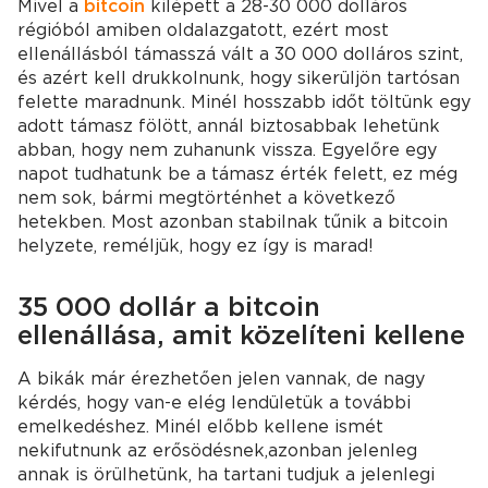
Mivel a
bitcoin
kilépett a 28-30 000 dolláros
régióból amiben oldalazgatott, ezért most
ellenállásból támasszá vált a 30 000 dolláros szint,
és azért kell drukkolnunk, hogy sikerüljön tartósan
felette maradnunk. Minél hosszabb időt töltünk egy
adott támasz fölött, annál biztosabbak lehetünk
abban, hogy nem zuhanunk vissza. Egyelőre egy
napot tudhatunk be a támasz érték felett, ez még
nem sok, bármi megtörténhet a következő
hetekben. Most azonban stabilnak tűnik a bitcoin
helyzete, reméljük, hogy ez így is marad!
35 000 dollár a bitcoin
ellenállása, amit közelíteni kellene
A bikák már érezhetően jelen vannak, de nagy
kérdés, hogy van-e elég lendületük a további
emelkedéshez. Minél előbb kellene ismét
nekifutnunk az erősödésnek,azonban jelenleg
annak is örülhetünk, ha tartani tudjuk a jelenlegi