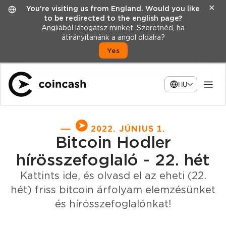
✕
You're visiting us from England. Would you like
to be redirected to the english page?
Angliából látogatsz minket. Szeretnéd, ha
átirányítanánk a angol oldalra?
Yes
HU
2022. JÚNIUS 1.
Bitcoin Hodler
hírösszefoglaló - 22. hét
Kattints ide, és olvasd el az eheti (22.
hét) friss bitcoin árfolyam elemzésünket
és hírösszefoglalónkat!