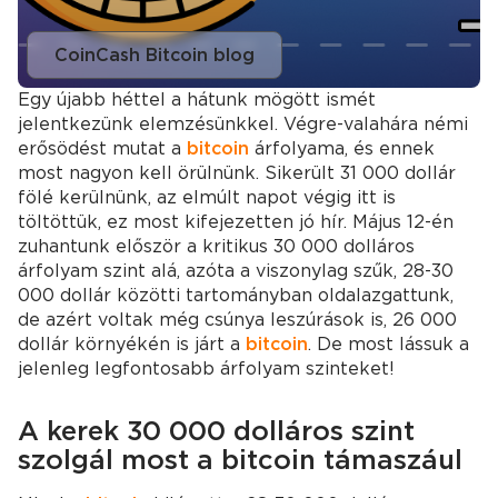
CoinCash Bitcoin blog
Egy újabb héttel a hátunk mögött ismét
jelentkezünk elemzésünkkel. Végre-valahára némi
erősödést mutat a
bitcoin
árfolyama, és ennek
most nagyon kell örülnünk. Sikerült 31 000 dollár
fölé kerülnünk, az elmúlt napot végig itt is
töltöttük, ez most kifejezetten jó hír. Május 12-én
zuhantunk először a kritikus 30 000 dolláros
árfolyam szint alá, azóta a viszonylag szűk, 28-30
000 dollár közötti tartományban oldalazgattunk,
de azért voltak még csúnya leszúrások is, 26 000
dollár környékén is járt a
bitcoin
. De most lássuk a
jelenleg legfontosabb árfolyam szinteket!
A kerek 30 000 dolláros szint
szolgál most a bitcoin támaszául