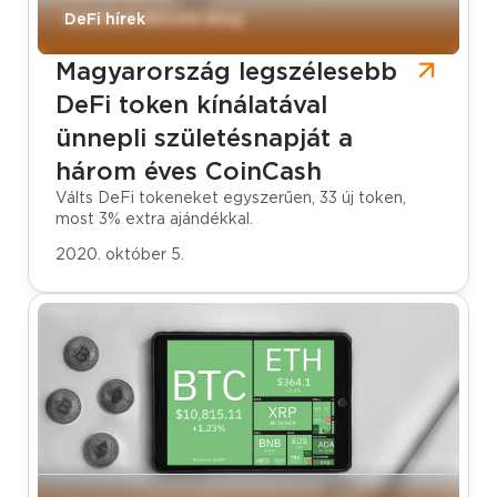
CoinCash Bitcoin blog
DeFi hírek
Magyarország legszélesebb
DeFi token kínálatával
ünnepli születésnapját a
három éves CoinCash
Válts DeFi tokeneket egyszerűen, 33 új token,
most 3% extra ajándékkal.
2020. október 5.