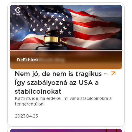
CoinCash Bitcoin blog
DeFi hírek
Nem jó, de nem is tragikus –
Így szabályozná az USA a
stabilcoinokat
Kattints ide, ha érdekel, mi vár a stabilcoinokra a
tengerentúlon!
2023.04.25