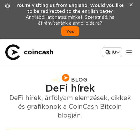
✕
You're visiting us from England. Would you like
to be redirected to the english page?
Angliából látogatsz minket. Szeretnéd, ha
átirányítanánk a angol oldalra?
Yes
HU
BLOG
DeFi hírek
DeFi hírek, árfolyam elemzések, cikkek
és grafikonok a CoinCash Bitcoin
blogján.