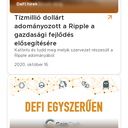
CoinCash Bitcoin blog
DeFi hírek
Tízmillió dollárt
adományozott a Ripple a
gazdasági fejlődés
elősegítésére
Kattints és tudd meg melyik szervezet részesült a
Ripple adományából.
2020. október 16.