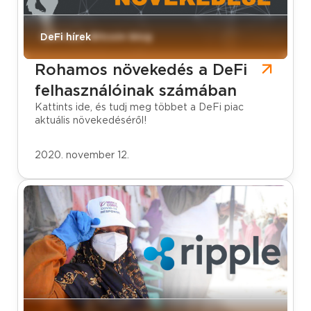
CoinCash Bitcoin blog
DeFi hírek
Rohamos növekedés a DeFi
felhasználóinak számában
Kattints ide, és tudj meg többet a DeFi piac
aktuális növekedéséről!
2020. november 12.