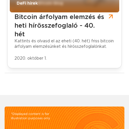
CoinCash Bitcoin blog
DeFi hírek
Bitcoin árfolyam elemzés és
heti hírösszefoglaló - 40.
hét
Kattints és olvasd el az eheti (40. hét) friss bitcoin
árfolyam elemzésünket és hírösszefoglalónkat.
2020. október 1.