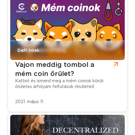
CoinCash Bitcoin blog
DeFi hírek
Vajon meddig tombol a
mém coin őrület?
Kattint és ismerd meg a mém coinok körüli
őrületes árfolyam felfutások részleteit.
2021. május 11.