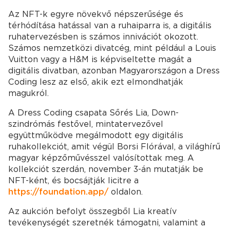
Az NFT-k egyre növekvő népszerűsége és
térhódítása hatással van a ruhaiparra is, a digitális
ruhatervezésben is számos innivációt okozott.
Számos nemzetközi divatcég, mint például a Louis
Vuitton vagy a H&M is képviseltette magát a
digitális divatban, azonban Magyarországon a Dress
Coding lesz az első, akik ezt elmondhatják
magukról.
A Dress Coding csapata Sőrés Lia, Down-
szindrómás festővel, mintatervezővel
együttműködve megálmodott egy digitális
ruhakollekciót, amit végül Borsi Flórával, a világhírű
magyar képzőművésszel valósítottak meg. A
kollekciót szerdán, november 3-án mutatják be
NFT-ként, és bocsájtják licitre a
https://foundation.app/
oldalon.
Az aukción befolyt összegből Lia kreatív
tevékenységét szeretnék támogatni, valamint a