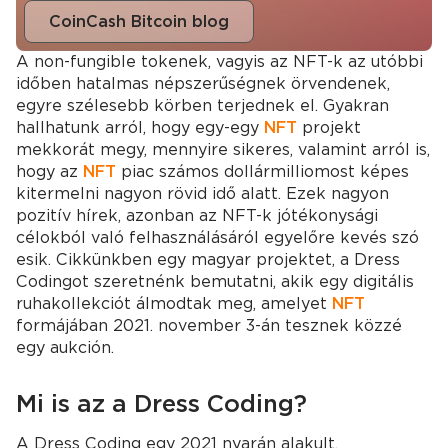
CoinCash Bitcoin blog
A non-fungible tokenek, vagyis az NFT-k az utóbbi
időben hatalmas népszerűségnek örvendenek,
egyre szélesebb körben terjednek el. Gyakran
hallhatunk arról, hogy egy-egy
NFT
projekt
mekkorát megy, mennyire sikeres, valamint arról is,
hogy az
NFT
piac számos dollármilliomost képes
kitermelni nagyon rövid idő alatt. Ezek nagyon
pozitív hírek, azonban az NFT-k jótékonysági
célokból való felhasználásáról egyelőre kevés szó
esik. Cikkünkben egy magyar projektet, a Dress
Codingot szeretnénk bemutatni, akik egy digitális
ruhakollekciót álmodtak meg, amelyet
NFT
formájában 2021. november 3-án tesznek közzé
egy aukción.
Mi is az a Dress Coding?
A Dress Coding egy 2021 nyarán alakult,