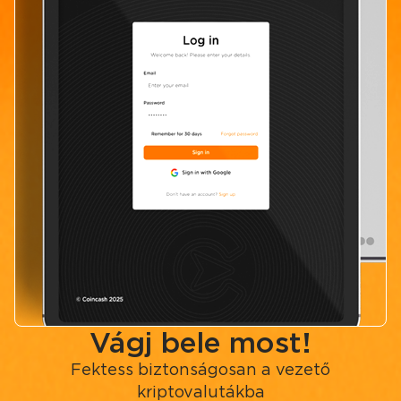
Vágj bele most!
Fektess biztonságosan a vezető
kriptovalutákba