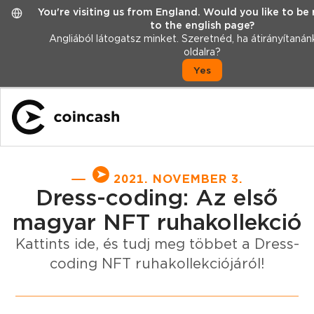
You're visiting us from England. Would you like to be
to the english page?
Angliából látogatsz minket. Szeretnéd, ha átirányítanán
oldalra?
Yes
2021. NOVEMBER 3.
Dress-coding: Az első
magyar NFT ruhakollekció
Kattints ide, és tudj meg többet a Dress-
coding NFT ruhakollekciójáról!