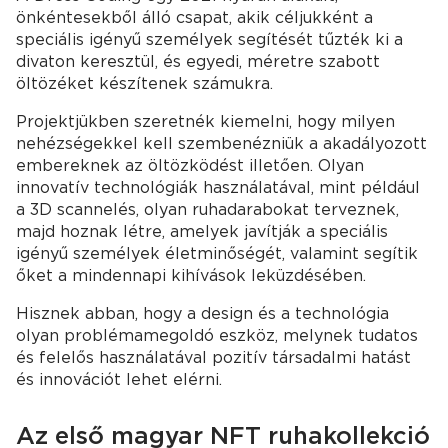
önkéntesekből álló csapat, akik céljukként a
speciális igényű személyek segítését tűzték ki a
divaton keresztül, és egyedi, méretre szabott
öltözéket készítenek számukra.
Projektjükben szeretnék kiemelni, hogy milyen
nehézségekkel kell szembenézniük a akadályozott
embereknek az öltözködést illetően. Olyan
innovatív technológiák használatával, mint például
a 3D scannelés, olyan ruhadarabokat terveznek,
majd hoznak létre, amelyek javítják a speciális
igényű személyek életminőségét, valamint segítik
őket a mindennapi kihívások leküzdésében.
Hisznek abban, hogy a design és a technológia
olyan problémamegoldó eszköz, melynek tudatos
és felelős használatával pozitív társadalmi hatást
és innovációt lehet elérni.
Az első magyar NFT ruhakollekció