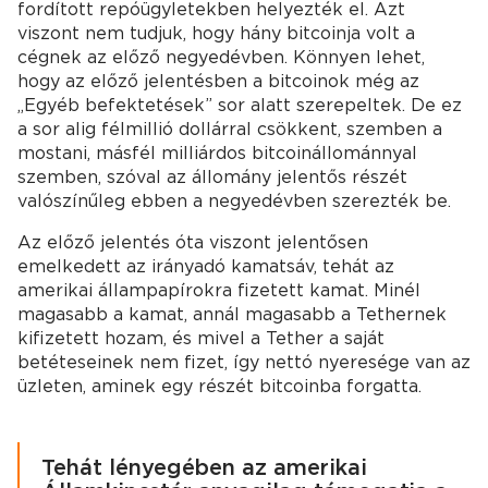
fordított repóügyletekben helyezték el. Azt
viszont nem tudjuk, hogy hány bitcoinja volt a
cégnek az előző negyedévben. Könnyen lehet,
hogy az előző jelentésben a bitcoinok még az
„Egyéb befektetések” sor alatt szerepeltek. De ez
a sor alig félmillió dollárral csökkent, szemben a
mostani, másfél milliárdos bitcoinállománnyal
szemben, szóval az állomány jelentős részét
valószínűleg ebben a negyedévben szerezték be.
Az előző jelentés óta viszont jelentősen
emelkedett az irányadó kamatsáv, tehát az
amerikai állampapírokra fizetett kamat. Minél
magasabb a kamat, annál magasabb a Tethernek
kifizetett hozam, és mivel a Tether a saját
betéteseinek nem fizet, így nettó nyeresége van az
üzleten, aminek egy részét bitcoinba forgatta.
Tehát lényegében az amerikai