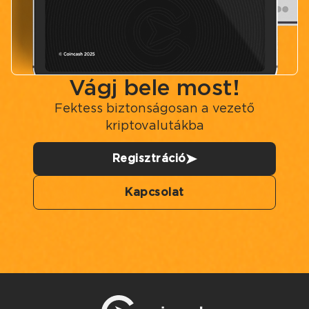
Vágj bele most!
Fektess biztonságosan a vezető
kriptovalutákba
Regisztráció
Kapcsolat