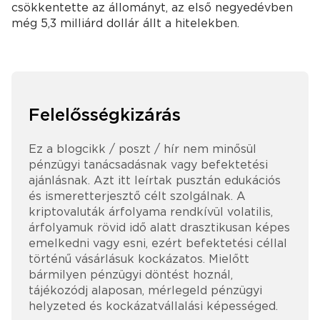
csökkentette az állományt, az első negyedévben
még 5,3 milliárd dollár állt a hitelekben.
Felelősségkizárás
Ez a blogcikk / poszt / hír nem minősül
pénzügyi tanácsadásnak vagy befektetési
ajánlásnak. Azt itt leírtak pusztán edukációs
és ismeretterjesztő célt szolgálnak. A
kriptovaluták árfolyama rendkívül volatilis,
árfolyamuk rövid idő alatt drasztikusan képes
emelkedni vagy esni, ezért befektetési céllal
történű vásárlásuk kockázatos. Mielőtt
bármilyen pénzügyi döntést hoznál,
tájékozódj alaposan, mérlegeld pénzügyi
helyzeted és kockázatvállalási képességed.