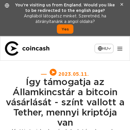
✕
You're visiting us from England. Would you like
to be redirected to the english page?
Angliából látogatsz minket. Szeretnéd, ha
átirányítanánk a angol oldalra?
Yes
HU
2023.05.11.
Így támogatja az
Államkincstár a bitcoin
vásárlását - színt vallott a
Tether, mennyi kriptója
van