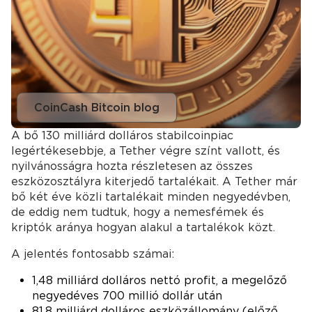
CoinCash Bitcoin blog
A bő 130 milliárd dolláros stabilcoinpiac
legértékesebbje, a Tether végre színt vallott, és
nyilvánosságra hozta részletesen az összes
eszközosztályra kiterjedő tartalékait. A Tether már
bő két éve közli tartalékait minden negyedévben,
de eddig nem tudtuk, hogy a nemesfémek és
kriptók aránya hogyan alakul a tartalékok közt.
A jelentés fontosabb számai:
1,48 milliárd dolláros nettó profit, a megelőző
negyedéves 700 millió dollár után
81,8 milliárd dolláros eszközállomány (előző