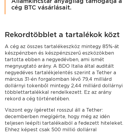
Államkincstár anyagilag támogatja a
cég BTC vásárlásait.
Rekordtöbblet a tartalékok közt
A cég az összes tartalékeszköz mintegy 85%-át
készpénzben és készpénzszerű eszközökben
tartotta ebben a negyedévben, ami ismét
megnyugtató arány. A BDO Italia által auditált
negyedéves tartalékjelentés szerint a Tether a
március 31-én forgalomban lévő 79,4 milliárd
dollárnyi tokenből mintegy 2,44 milliárd dollárnyi
többlettartalékkal rendelkezett. Ez az arány
rekord a cég történetében.
Viszont egy ígérettel rosszul áll a Tether:
decemberben megígérte, hogy még az idén
teljesen leépíti tartalékaiból a fedezett hiteleket.
Ehhez képest csak 500 millió dollárral