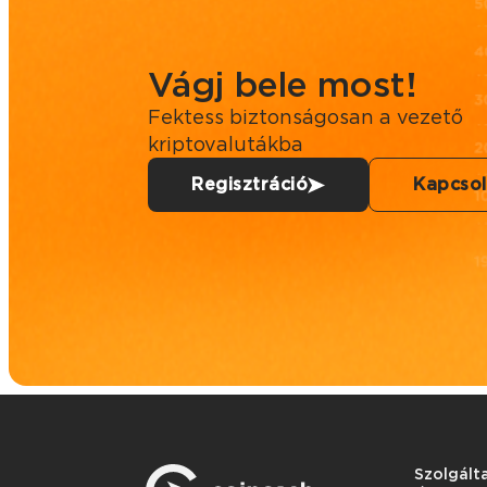
Vágj bele most!
Fektess biztonságosan a vezető
kriptovalutákba
Regisztráció
Kapcsol
Szolgált