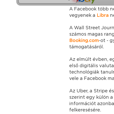
A Facebook több ne
vegyenek a
Libra
n
A Wall Street Journ
számos magas rang
Booking.com
-ot - 
támogatásáról.
Az elmúlt évben, e
első digitális valuta
technológiák tanul
vele a Facebook ma
Az Uber, a Stripe é
szerint egy külön a
információt azonba
felkeresésére.