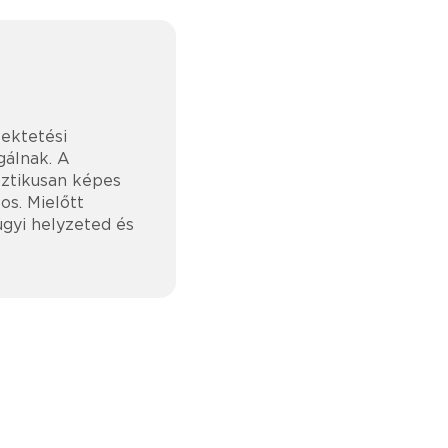
fektetési
gálnak. A
asztikusan képes
os. Mielőtt
ügyi helyzeted és