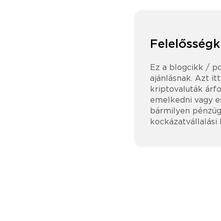
Felelősségk
Ez a blogcikk / p
ajánlásnak. Azt it
kriptovaluták árfo
emelkedni vagy es
bármilyen pénzügy
kockázatvállalási