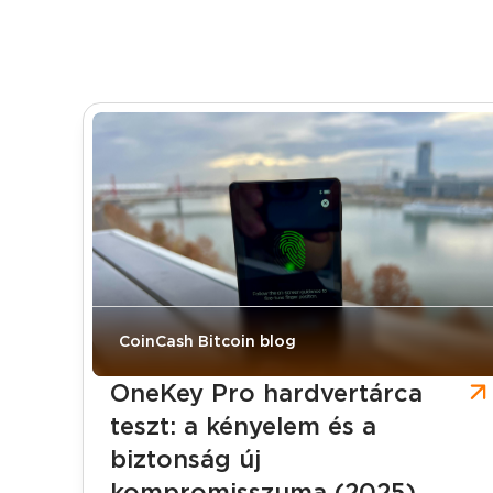
CoinCash Bitcoin blog
OneKey Pro hardvertárca
teszt: a kényelem és a
biztonság új
kompromisszuma (2025)