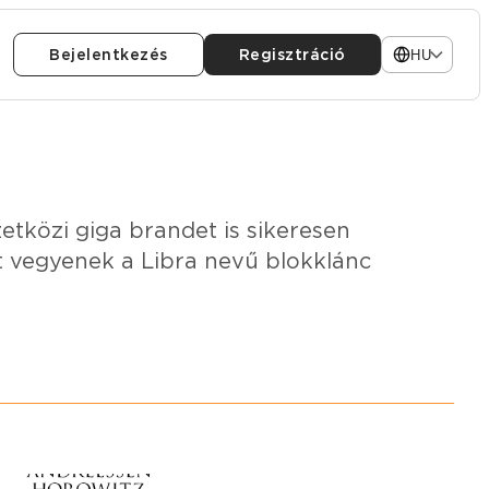
Bejelentkezés
Regisztráció
HU
közi giga brandet is sikeresen
 vegyenek a Libra nevű blokklánc