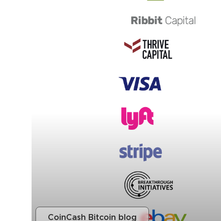
CoinCash Bitcoin blog