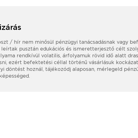
izárás
oszt / hír nem minősül pénzügyi tanácsadásnak vagy be
t leírtak pusztán edukációs és ismeretterjesztő célt szol
lyama rendkívül volatilis, árfolyamuk rövid idő alatt dr
ni, ezért befektetési céllal történű vásárlásuk kockázat
i döntést hoznál, tájékozódj alaposan, mérlegeld pénz
 képességed.