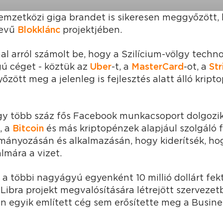
mzetközi giga brandet is sikeresen meggyőzött, 
evű
Blokklánc
projektjében.
al arról számolt be, hogy a Szilícium-völgy techno
ú céget - köztük az
Uber
-t, a
MasterCard
-ot, a
Str
győzött meg a jelenleg is fejlesztés alatt álló krip
gy több száz fős Facebook munkacsoport dolgozi
, a
Bitcoin
és más kriptopénzek alapjául szolgáló 
mányozásán és alkalmazásán, hogy kiderítsék, ho
lmára a vizet.
s a többi nagyágyú egyenként 10 millió dollárt fek
 Libra projekt megvalósítására létrejött szervezet
n egyik említett cég sem erősítette meg a Busines