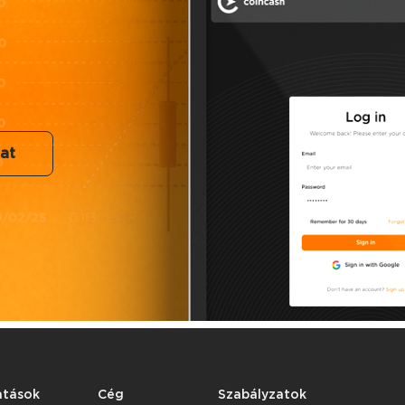
at
atások
Cég
Szabályzatok