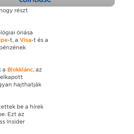
hogy részt
lógiai óriása
ipe
-t, a
Visa
-t és a
topénzének
k a
Blokklánc
, az
felkapott
gyan hajthatják
tettek be a hírek
be. Ezt az
s Insider