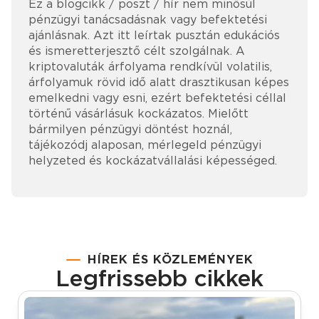
Ez a blogcikk / poszt / hír nem minősül
pénzügyi tanácsadásnak vagy befektetési
ajánlásnak. Azt itt leírtak pusztán edukációs
és ismeretterjesztő célt szolgálnak. A
kriptovaluták árfolyama rendkívül volatilis,
árfolyamuk rövid idő alatt drasztikusan képes
emelkedni vagy esni, ezért befektetési céllal
történű vásárlásuk kockázatos. Mielőtt
bármilyen pénzügyi döntést hoznál,
tájékozódj alaposan, mérlegeld pénzügyi
helyzeted és kockázatvállalási képességed.
HÍREK ÉS KÖZLEMÉNYEK
Legfrissebb cikkek