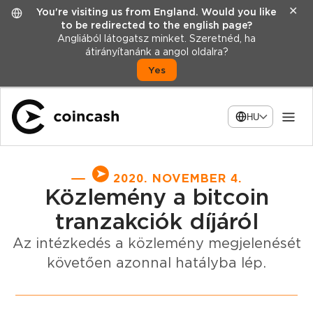
✕
You're visiting us from England. Would you like
to be redirected to the english page?
Angliából látogatsz minket. Szeretnéd, ha
átirányítanánk a angol oldalra?
Yes
HU
2020. NOVEMBER 4.
Közlemény a bitcoin
tranzakciók díjáról
Az intézkedés a közlemény megjelenését
követően azonnal hatályba lép.