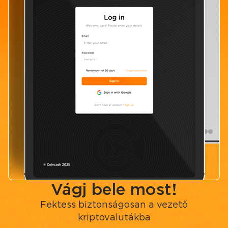
Vágj bele most!
Fektess biztonságosan a vezető
kriptovalutákba