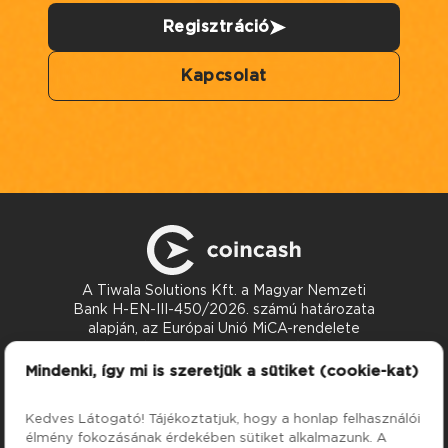
Regisztráció
Kapcsolat
A Tiwala Solutions Kft. a Magyar Nemzeti
Bank H-EN-III-450/2026. számú határozata
alapján, az Európai Unió MiCA-rendelete
szerint nyújt kriptoeszköz-szolgáltatásokat.
Kapcsolat
Mindenki, így mi is szeretjük a sütiket (cookie-kat)
support@coincash.eu
Kedves Látogató! Tájékoztatjuk, hogy a honlap felhasználói
élmény fokozásának érdekében sütiket alkalmazunk. A
Szolgáltatások
Cég