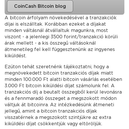
CoinCash Bitcoin blog
A bitcoin árfolyam növekedésével a tranzakciók
díjai is elszálltak. Korábban ezeket a díjakat
minden váltásnál átvállaltuk magunkra, most
viszont - a jelenlegi 3500 forint/tranzakció körüli
árak mellett - a kis összegű váltásoknál
átmenetileg fel kell függesztenünk az ingyenes
kiküldést.
Ezúton tehát szeretnénk tájékoztatni, hogy a
megnövekedett bitcoin tranzakciós díjak miatt
minden 100.000 Ft alatti bitcoin vásárlás esetében
3.000 Ft bitcoin kiküldési díjat számolunk fel. A
tranzakciós díj a beutalt összegből kerül levonásra
és a fennmaradó összeget a megszokott módon
váltjuk át bitcoinra. Az intézkedésünk átmeneti
jellegű, amint a bitcoin tranzakciós díjak
visszatérnek a megszokott szintjükre az extra
kiküldési díjat csökkentjük vagy eltöröljük.