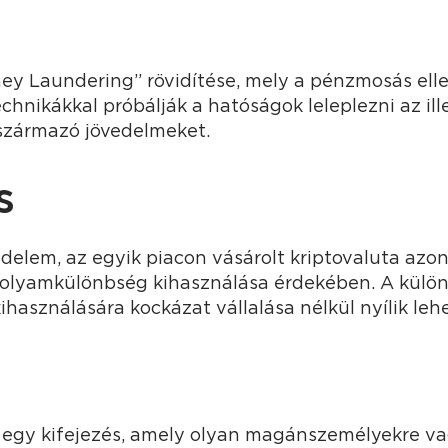
ey Laundering” rövidítése, mely a pénzmosás ell
echnikákkal próbálják a hatóságok leleplezni az ill
származó jövedelmeket.
s
delem, az egyik piacon vásárolt kriptovaluta azo
folyamkülönbség kihasználása érdekében. A külön
ihasználására kockázat vállalása nélkül nyílik leh
 egy kifejezés, amely olyan magánszemélyekre va