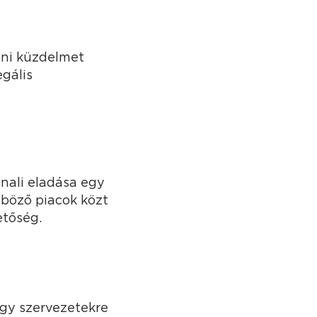
eni küzdelmet
egális
nnali eladása egy
böző piacok közt
etőség.
gy szervezetekre