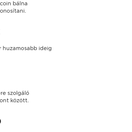
tcoin bálna
onosítani.
c
ár huzamosabb ideig
ére szolgáló
ont között.
ó