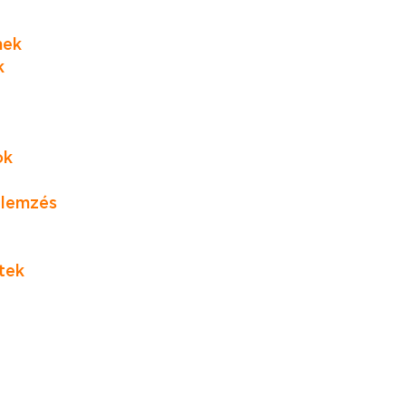
mek
k
ok
elemzés
tek