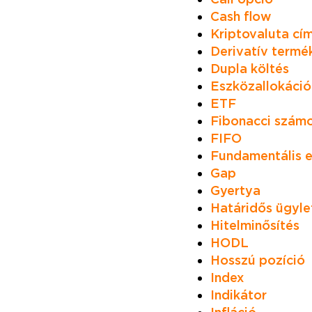
Cash flow
Kriptovaluta cí
Derivatív termé
Dupla költés
Eszközallokáció
ETF
Fibonacci szám
FIFO
Fundamentális 
Gap
Gyertya
Határidős ügyle
Hitelminősítés
HODL
Hosszú pozíció
Index
Indikátor