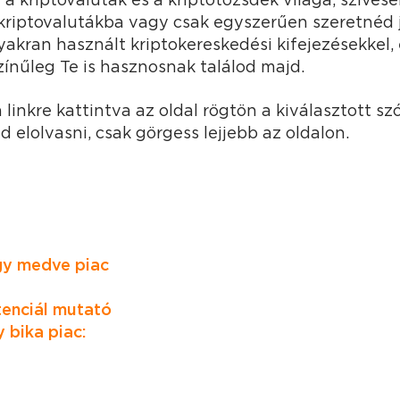
kriptovalutákba vagy csak egyszerűen szeretnéd
kran használt kriptokereskedési kifejezésekkel, 
ínűleg Te is hasznosnak találod majd.
 linkre kattintva az oldal rögtön a kiválasztott szó
 elolvasni, csak görgess lejjebb az oldalon.
gy medve piac
tenciál mutató
 bika piac: