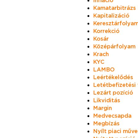
Infláció
Kamatarbitrázs
Kapitalizáció
Keresztárfolya
Korrekció
Kosár
Középárfolyam
Krach
KYC
LAMBO
Leértékelődés
Letétbefizetési 
Lezárt pozíció
Likviditás
Margin
Medvecsapda
Megbízás
Nyílt piaci műve