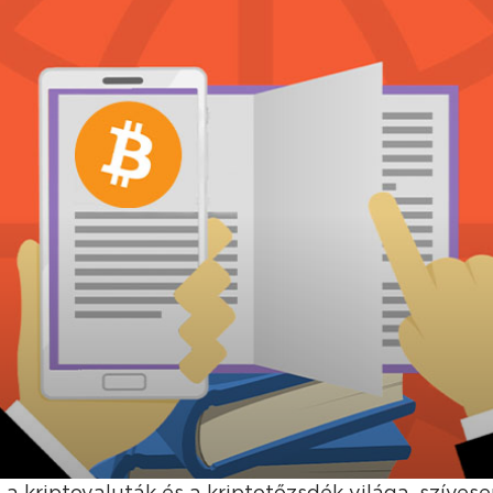
 a kriptovaluták és a kriptotőzsdék világa, szíves