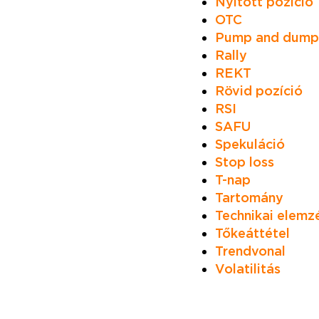
Nyitott pozíció
OTC
Pump and dump
Rally
REKT
Rövid pozíció
RSI
SAFU
Spekuláció
Stop loss
T-nap
Tartomány
Technikai elemz
Tőkeáttétel
Trendvonal
Volatilitás