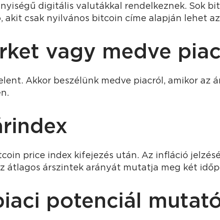
nyiségű digitális valutákkal rendelkeznek. Sok bi
 akit csak nyilvános bitcoin címe alapján lehet az
rket vagy medve pia
elent. Akkor beszélünk medve piacról, amikor az 
n.
árindex
tcoin price index kifejezés után. Az infláció jelzés
z átlagos árszintek arányát mutatja meg két időp
piaci potenciál mutat