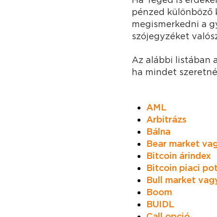
pénzed különböző 
megismerkedni a gya
szójegyzéket valósz
Az alábbi listában a
ha mindet szeretnéd
AML
Arbitrázs
Bálna
Bear market va
Bitcoin árindex
Bitcoin piaci po
Bull market vagy
Boom
BUIDL
Call opció