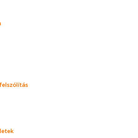
m
felszólítás
letek