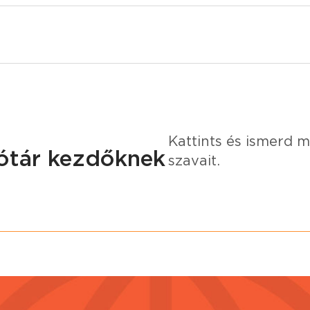
Kattints és ismerd 
zótár kezdőknek
szavait.