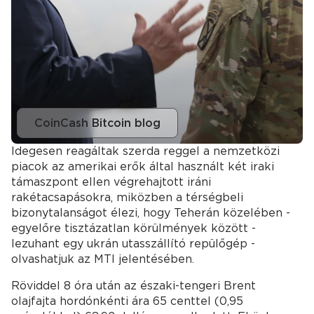
CoinCash Bitcoin blog
Idegesen reagáltak szerda reggel a nemzetközi
piacok az amerikai erők által használt két iraki
támaszpont ellen végrehajtott iráni
rakétacsapásokra, miközben a térségbeli
bizonytalanságot élezi, hogy Teherán közelében -
egyelőre tisztázatlan körülmények között -
lezuhant egy ukrán utasszállító repülőgép -
olvashatjuk az MTI jelentésében.
Röviddel 8 óra után az északi-tengeri Brent
olajfajta hordónkénti ára 65 centtel (0,95