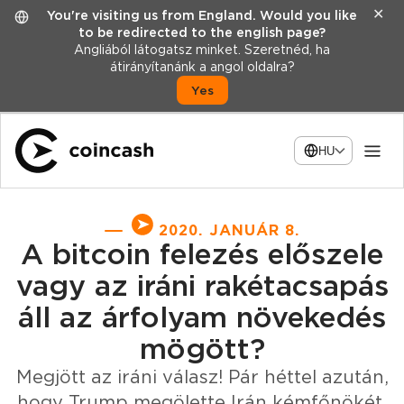
✕
You're visiting us from England. Would you like
to be redirected to the english page?
Angliából látogatsz minket. Szeretnéd, ha
átirányítanánk a angol oldalra?
Yes
HU
2020. JANUÁR 8.
A bitcoin felezés előszele
vagy az iráni rakétacsapás
áll az árfolyam növekedés
mögött?
Megjött az iráni válasz! Pár héttel azután,
hogy Trump megölette Irán kémfőnökét,