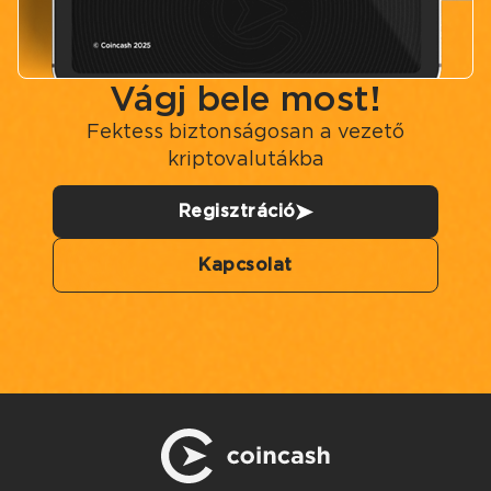
Vágj bele most!
Fektess biztonságosan a vezető
kriptovalutákba
Regisztráció
Kapcsolat