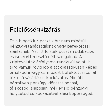
Felelősségkizárás
Ez a blogcikk / poszt / hír nem minősül
pénzügyi tanácsadásnak vagy befektetési
ajánlásnak. Azt itt leírtak pusztán edukációs
és ismeretterjesztő célt szolgálnak. A
kriptovaluták árfolyama rendkívül volatilis,
árfolyamuk rövid idő alatt drasztikusan képes
emelkedni vagy esni, ezért befektetési céllal
történű vásárlásuk kockázatos. Mielőtt
bármilyen pénzügyi döntést hoznál,
tájékozódj alaposan, mérlegeld pénzügyi
helyzeted és kockázatvállalási képességed.