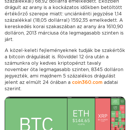
százalékkal) 68,92 dollárra emelkedett. Eközben
drágult az arany is a kockázatos időkben betöltött
értékőrző szerepe miatt: unciánkénti jegyzése 1,14
százalékkal (18,05 dollárral) 1592,35 emelkedett. A
kereskedés korai szakaszában az arany ára 1610,90
dolláron, 2013 márciusa óta legmagasabb szinten is
járt.
A közel-keleti fejleményeknek tudják be szakértők
a bitcoin drágulását is. Röviddel 12 óra után a
számunkra oly kedves kriptopénzt tavaly
november óta legmagasabb szinten, 8345 dolláron
jegyezték, ami majdnem 5 százalékos drágulást
jelent az elmúlt 24 órában a
coin360.com
adatai
szerint.