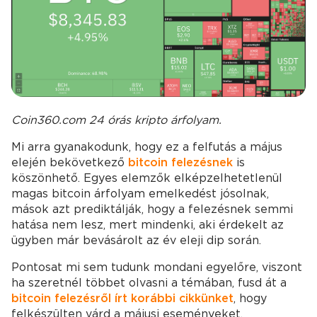
Coin360.com 24 órás kripto árfolyam.
Mi arra gyanakodunk, hogy ez a felfutás a május
elején bekövetkező
bitcoin felezésnek
is
köszönhető. Egyes elemzők elképzelhetetlenül
magas bitcoin árfolyam emelkedést jósolnak,
mások azt prediktálják, hogy a felezésnek semmi
hatása nem lesz, mert mindenki, aki érdekelt az
ügyben már bevásárolt az év eleji dip során.
Pontosat mi sem tudunk mondani egyelőre, viszont
ha szeretnél többet olvasni a témában, fusd át a
bitcoin felezésről írt korábbi cikkünket
, hogy
felkészülten várd a májusi eseményeket.