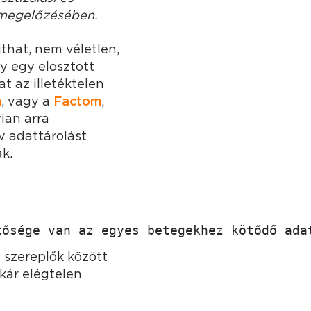
 megelőzésében.
that, nem véletlen,
y egy elosztott
t az illetéktelen
n
, vagy a
Factom
,
ian arra
v adattárolást
k.
tősége van az egyes betegekhez kötődő ada
szereplők között
kár elégtelen