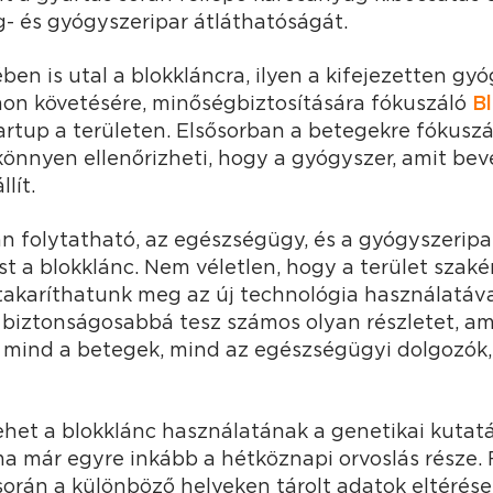
g- és gyógyszeripar átláthatóságát.
ben is utal a blokkláncra, ilyen a kifejezetten gy
on követésére, minőségbiztosítására fókuszáló
B
artup a területen. Elsősorban a betegekre fókuszá
könnyen ellenőrizheti, hogy a gyógyszer, amit be
llít.
n folytatható, az egészségügy, és a gyógyszeripa
st a blokklánc. Nem véletlen, hogy a terület szakér
t takaríthatunk meg az új technológia használatáva
biztonságosabbá tesz számos olyan részletet, am
mind a betegek, mind az egészségügyi dolgozók, 
ehet a blokklánc használatának a genetikai kutatá
 ma már egyre inkább a hétköznapi orvoslás része.
során a különböző helyeken tárolt adatok eltérés