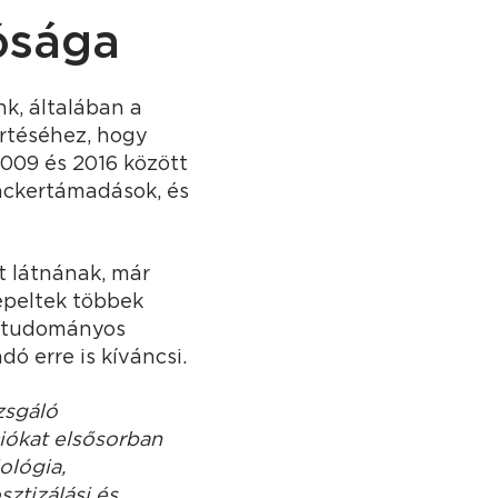
ósága
k, általában a
rtéséhez, hogy
2009 és 2016 között
hackertámadások, és
t látnának, már
repeltek többek
a tudományos
ó erre is kíváncsi.
zsgáló
iókat elsősorban
ológia,
ztizálási és