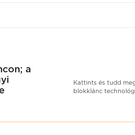
ncon; a
yi
Kattints és tudd me
e
blokklánc technológi