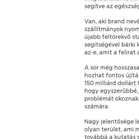
segítve az egészsé
Van, aki brand nevé
szállítmányok nyom
újabb feltörekvő st
segítségével bárki 
az-e, amit a felirat á
A sor még hosszasa
hozhat fontos újítá
150 milliárd dollár
hogy egyszerűbbé, 
problémát okoznak 
számára.
Nagy jelentősége l
olyan terület, ami
továbbá a kutatás 