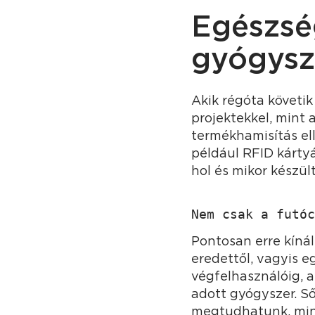
Egészség
gyógysz
Akik régóta követik
projektekkel, mint 
termékhamisítás el
például RFID kárty
hol és mikor készül
Nem csak a futóc
Pontosan erre kíná
eredettől, vagyis e
végfelhasználóig, a
adott gyógyszer. Ső
megtudhatunk, mint