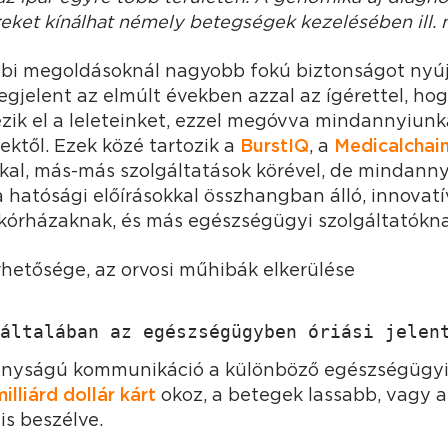
eket kínálhat némely betegségek kezelésében ill.
bbi megoldásoknál nagyobb fokú biztonságot nyúj
gjelent az elmúlt években azzal az ígérettel, hog
ik el a leleteinket, ezzel megóvva mindannyiunka
tektől. Ezek közé tartozik a
BurstIQ
, a
Medicalchai
okkal, más-más szolgáltatások körével, de mindanny
 hatósági előírásokkal összhangban álló, innovatí
kórházaknak, és más egészségügyi szolgáltatókna
hetősége, az orvosi műhibák elkerülése
általában az egészségügyben óriási jelen
onyságú kommunikáció a különböző egészségügyi 
milliárd dollár kárt
okoz, a betegek lassabb, vagy a
is beszélve.