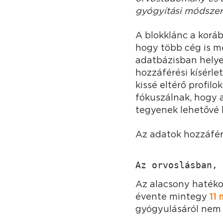
gyógyítási módszer
A blokklánc a korá
hogy több cég is me
adatbázisban helyez
hozzáférési kísérle
kissé eltérő profil
fókuszálnak, hogy a
tegyenek lehetővé 
Az adatok hozzáfér
Az orvoslásban, 
Az alacsony haték
évente mintegy
11 
gyógyulásáról nem 