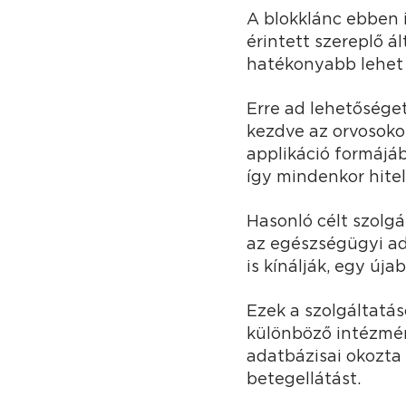
A blokklánc ebben 
érintett szereplő á
hatékonyabb lehet
Erre ad lehetősége
kezdve az orvosoko
applikáció formájá
így mindenkor hite
Hasonló célt szolgá
az egészségügyi a
is kínálják, egy új
Ezek a szolgáltatás
különböző intézmény
adatbázisai okozta 
betegellátást.