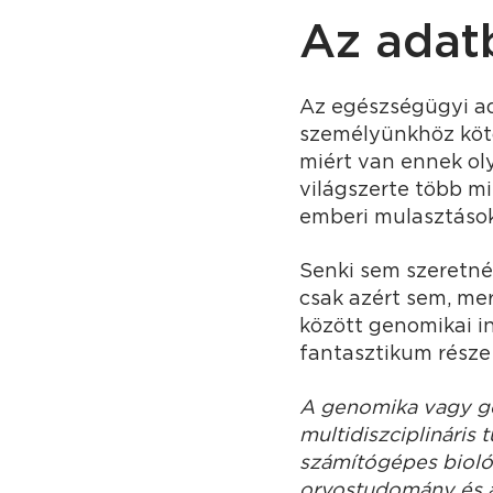
Az adat
Az egészségügyi ad
személyünkhöz köt
miért van ennek ol
világszerte több mi
emberi mulasztások
Senki sem szeretné
csak azért sem, mer
között genomikai i
fantasztikum része 
A genomika vagy ge
multidiszciplináris
számítógépes biológ
orvostudomány és az