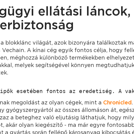
ügyi ellátási láncok,
erbiztonság
 a blokklánc világát, azok bizonyára találkoztak m
a Vechain. A kínai cég egyik fontos célja, hogy fel
len, méghozzá különböző termékekben elhelyezett
ákkal, melyek segítségével könnyen megtudhatju
tek.
ipők esetében fontos az eredetiség. A va
lnak megoldást az olyan cégek, mint a
Chronicled
gy gyógyszergyártól az összes állomáson át, egés
zaz a beteghez való eljutásig láthatjuk, hogy mily
t, akár olyan kiegészítő - ma már egyre fontosabb
 a gyártás során fellépő károsanyag kibocsátás é