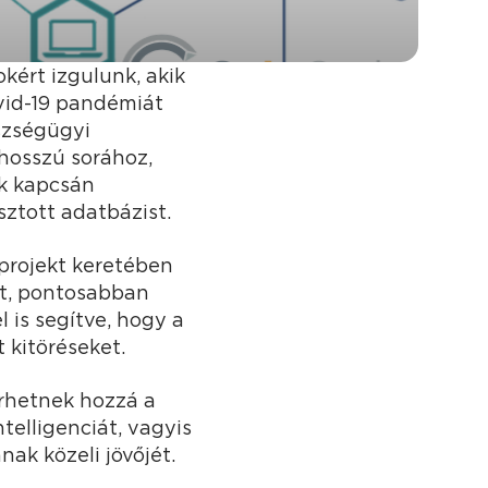
ért izgulunk, akik
vid-19 pandémiát
szségügyi
 hosszú sorához,
ek kapcsán
sztott adatbázist.
projekt keretében
et, pontosabban
is segítve, hogy a
 kitöréseket.
érhetnek hozzá a
telligenciát, vagyis
nak közeli jövőjét.