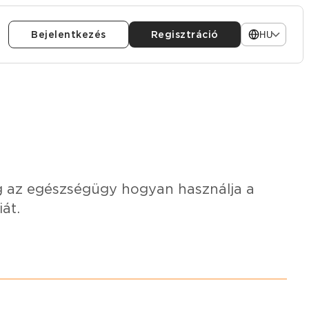
Bejelentkezés
Regisztráció
HU
g az egészségügy hogyan használja a
át.