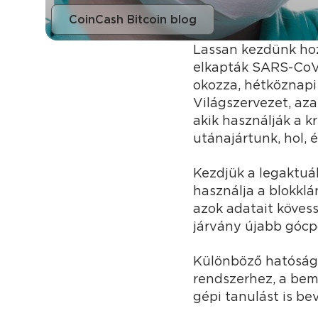
CoinCash Bitcoin blog
Lassan kezdünk hoz
elkapták SARS-CoV-
okozza, hétköznapi
Világszervezet, az
akik használják a 
utánajártunk, hol, 
Kezdjük a legaktuá
használja a blokkl
azok adatait köves
járvány újabb gócpo
Különböző hatóságo
rendszerhez, a be
gépi tanulást is be