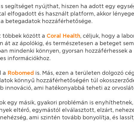
is segítséget nyújthat, hiszen ha adott egy egys
ltal elfogadott és használt platform, akkor lénye
 a betegadatok hozzáférhetősége.
t többek között a
Coral Health
, céljuk, hogy a lab
n át az ápolókig, és természetesen a beteget se
ban mindenki könnyen, gyorsan hozzáférhessek a b
les információkhoz.
l a
Robomed
is. Más, ezen a területen dolgozó c
datok könnyű hozzáférhetőségén túl okosszerződ
abb innováció, ami hatékonyabbá teheti az orvoslá
ok egy másik, gyakori problémán is enyhíthetnek,
ek eltérő, egymástól elválasztott, elzárt, nehez
nehézség, ami szintén tovább bonyolítja, és lassí