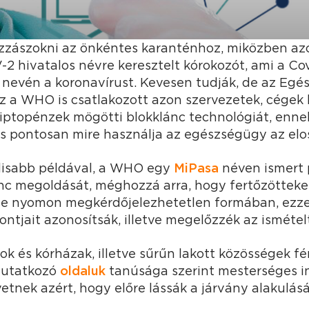
zászokni az önkéntes karanténhoz, miközben azok
2 hivatalos névre keresztelt kórokozót, ami a Co
 nevén a koronavírust. Kevesen tudják, de az Egé
az a WHO is csatlakozott azon szervezetek, cégek
kriptopénzek mögötti blokklánc technológiát, enn
és pontosan mire használja az egészségügy az elo
lisabb példával, a WHO egy
MiPasa
néven ismert 
ánc megoldását, méghozzá arra, hogy fertőzöttek
se nyomon megkérdőjelezhetetlen formában, ezzel 
ntjait azonosítsák, illetve megelőzzék az ismételt
k és kórházak, illetve sűrűn lakott közösségek f
mutatkozó
oldaluk
tanúsága szerint mesterséges in
vetnek azért, hogy előre lássák a járvány alakulásá