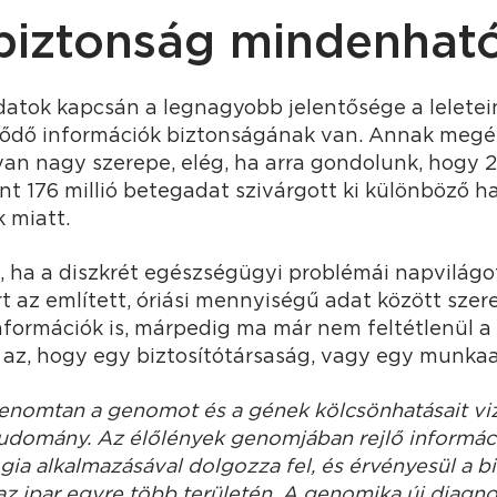
biztonság mindenhat
atok kapcsán a legnagyobb jelentősége a leletein
ődő információk biztonságának van. Annak megé
yan nagy szerepe, elég, ha arra gondolunk, hogy 
nt 176 millió betegadat szivárgott ki különböző 
 miatt.
, ha a diszkrét egészségügyi problémái napvilágo
t az említett, óriási mennyiségű adat között sze
nformációk is, márpedig ma már nem feltétlenül 
az, hogy egy biztosítótársaság, vagy egy munkaad
nomtan a genomot és a gének kölcsönhatásait vi
 tudomány. Az élőlények genomjában rejlő informác
ia alkalmazásával dolgozza fel, és érvényesül a bi
 ipar egyre több területén. A genomika új diagnos