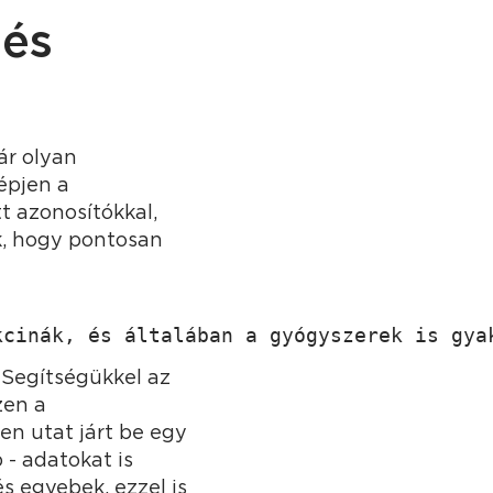
 és
ár olyan
lépjen a
 azonosítókkal,
k, hogy pontosan
kcinák, és általában a gyógyszerek is gya
. Segítségükkel az
zen a
en utat járt be egy
 - adatokat is
s egyebek, ezzel is