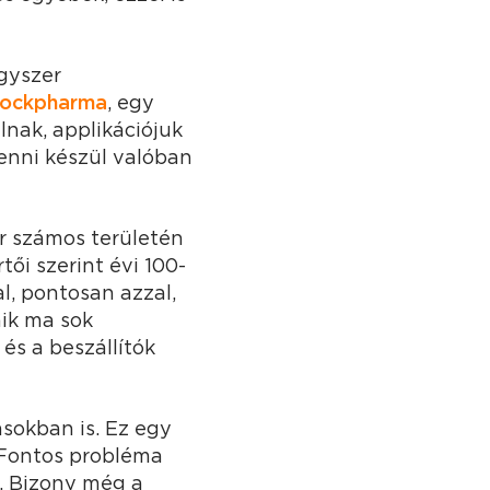
ógyszer
lockpharma
, egy
lnak, applikációjuk
venni készül valóban
r számos területén
tői szerint évi 100-
l, pontosan azzal,
ik ma sok
és a beszállítók
sokban is. Ez egy
 Fontos probléma
e. Bizony még a