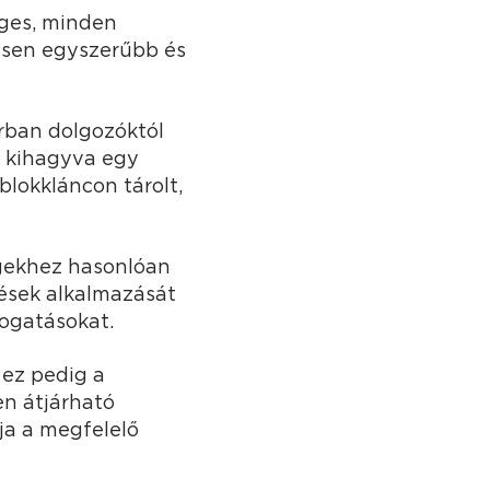
éges, minden
gesen egyszerűbb és
orban dolgozóktól
m kihagyva egy
lokkláncon tárolt,
égekhez hasonlóan
ések alkalmazását
togatásokat.
 ez pedig a
en átjárható
tja a megfelelő