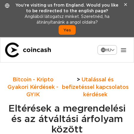
✕
You're visiting us from England. Would you like
to be redirected to the english page?
Angliából látogatsz minket. Szeretnéd, ha
átirányítanánk a angol oldalra?
Yes
HU
Bitcoin - Kripto
Utalással és
Gyakori Kérdések -
befizetéssel kapcsolatos
GYIK
kérdések
Eltérések a megrendelési
és az átváltási árfolyam
között