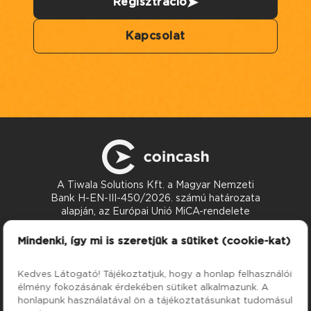
Regisztráció
Kapcsolat
A Tiwala Solutions Kft. a Magyar Nemzeti
Bank H-EN-III-450/2026. számú határozata
alapján, az Európai Unió MiCA-rendelete
szerint nyújt kriptoeszköz-szolgáltatásokat.
Kapcsolat
Mindenki, így mi is szeretjük a sütiket (cookie-kat)
support@coincash.eu
Kedves Látogató! Tájékoztatjuk, hogy a honlap felhasználói
élmény fokozásának érdekében sütiket alkalmazunk. A
Szolgáltatások
Cég
honlapunk használatával ön a tájékoztatásunkat tudomásul
Árfolyamok
Rólunk