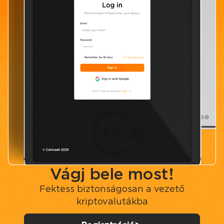
Vágj bele most!
Fektess biztonságosan a vezető
kriptovalutákba