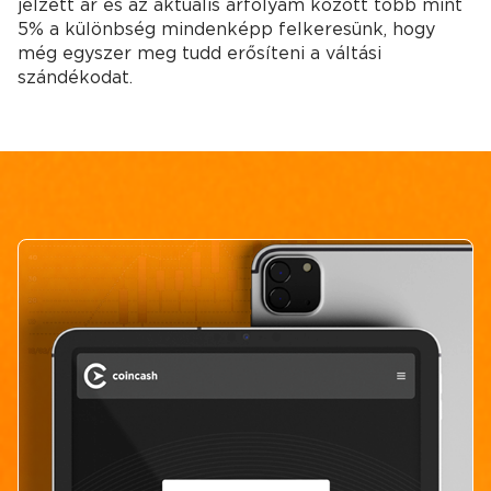
jelzett ár és az aktuális árfolyam között több mint
5% a különbség mindenképp felkeresünk, hogy
még egyszer meg tudd erősíteni a váltási
szándékodat.