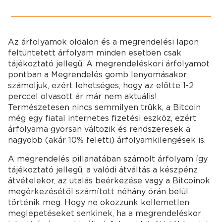
Az árfolyamok oldalon és a megrendelési lapon
feltüntetett árfolyam minden esetben csak
tájékoztató jellegű. A megrendeléskori árfolyamot
pontban a Megrendelés gomb lenyomásakor
számoljuk, ezért lehetséges, hogy az előtte 1-2
perccel olvasott ár már nem aktuális!
Természetesen nincs semmilyen trükk, a Bitcoin
még egy fiatal internetes fizetési eszköz, ezért
árfolyama gyorsan változik és rendszeresek a
nagyobb (akár 10% feletti) árfolyamkilengések is.
A megrendelés pillanatában számolt árfolyam így
tájékoztató jellegű, a valódi átváltás a készpénz
átvételekor, az utalás beérkezése vagy a Bitcoinok
megérkezésétől számított néhány órán belül
történik meg. Hogy ne okozzunk kellemetlen
meglepetéseket senkinek, ha a megrendeléskor