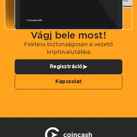
Vágj bele most!
Fektess biztonságosan a vezető
kriptovalutákba
Regisztráció
Kapcsolat