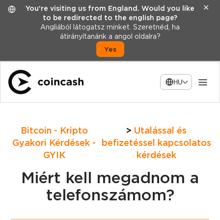
✕
You're visiting us from England. Would you like
to be redirected to the english page?
Angliából látogatsz minket. Szeretnéd, ha
átirányítanánk a angol oldalra?
Yes
HU
Bitcoin - Kripto
Utalással és
Gyakori Kérdések -
befizetéssel kapcsolatos
GYIK
kérdések
Miért kell megadnom a
telefonszámom?