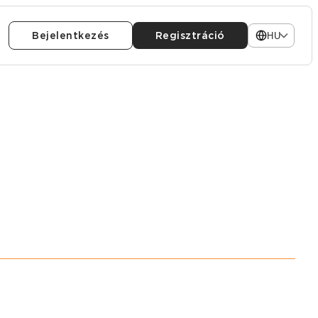
Bejelentkezés
Regisztráció
HU