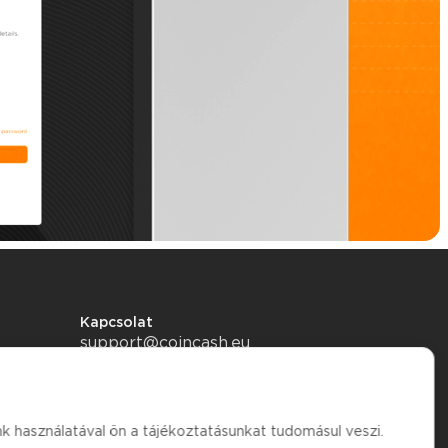
Kapcsolat
support@coincash.eu
k használatával ön a tájékoztatásunkat tudomásul veszi.