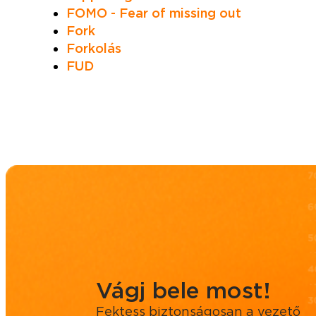
FOMO - Fear of missing out
Fork
Forkolás
FUD
Vágj bele most!
Fektess biztonságosan a vezető