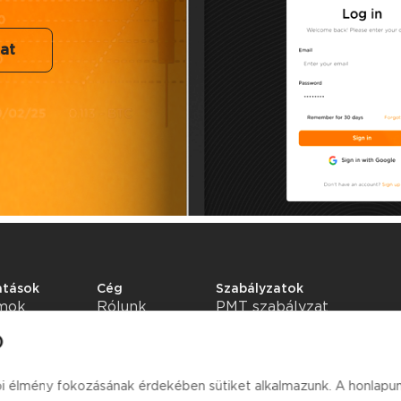
at
atások
Cég
Szabályzatok
amok
Rólunk
PMT szabályzat
Tudástár
Adatvédelmi szabályzat
)
Általános szerződési
feltételek
ói élmény fokozásának érdekében sütiket alkalmazunk. A honlapun