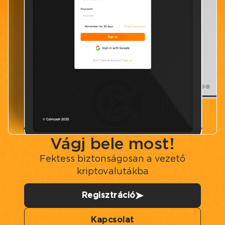
Vágj bele most!
Fektess biztonságosan a vezető
kriptovalutákba
Regisztráció
Kapcsolat