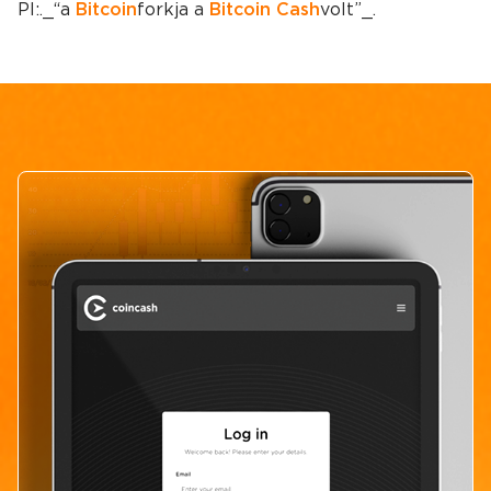
Pl:._ “a
Bitcoin
forkja a
Bitcoin Cash
volt”_.