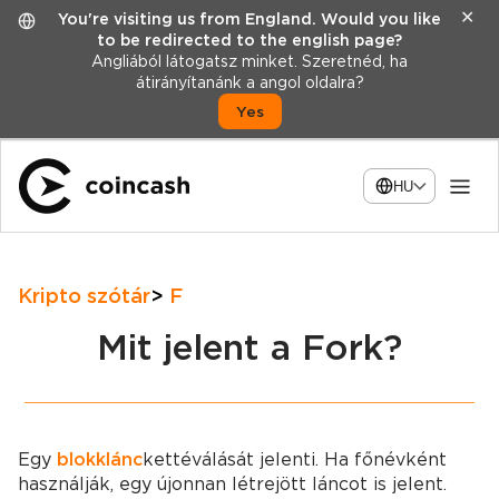
✕
You're visiting us from England. Would you like
to be redirected to the english page?
Angliából látogatsz minket. Szeretnéd, ha
átirányítanánk a angol oldalra?
Yes
HU
Kripto szótár
F
Mit jelent a Fork?
Egy
blokklánc
kettéválását jelenti. Ha főnévként
használják, egy újonnan létrejött láncot is jelent.