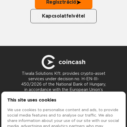
Regisztráció
Kapcsolatfelvétel
Tiwala Solutions Kft. provides crypto-asset
services under decision no. H-EN-III-
450/2026 of the National Bank of Hungary,
in accordance with the European Union’s
MiCA Regulation.
This site uses cookies
Kapcsolat
support@coincash.eu
We use cookies to personalise content and ads, to provide
social media features and to analyse our traffic. We also
share information about your use of our site with our social
Szolgáltatások
Cég
media, advertising and analytics partners who may
Árfolyamok
Rólunk