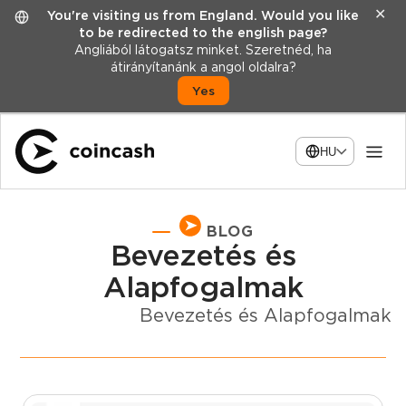
✕
You're visiting us from England. Would you like
to be redirected to the english page?
Angliából látogatsz minket. Szeretnéd, ha
átirányítanánk a angol oldalra?
Yes
HU
BLOG
Bevezetés és
Alapfogalmak
Bevezetés és Alapfogalmak