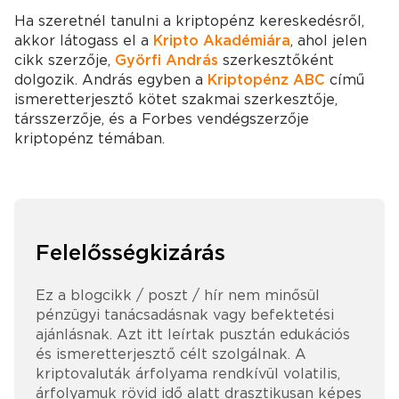
Ha szeretnél tanulni a kriptopénz kereskedésről,
akkor látogass el a
Kripto Akadémiára
, ahol jelen
cikk szerzője,
Györfi András
szerkesztőként
dolgozik. András egyben a
Kriptopénz ABC
című
ismeretterjesztő kötet szakmai szerkesztője,
társszerzője, és a Forbes vendégszerzője
kriptopénz témában.
Felelősségkizárás
Ez a blogcikk / poszt / hír nem minősül
pénzügyi tanácsadásnak vagy befektetési
ajánlásnak. Azt itt leírtak pusztán edukációs
és ismeretterjesztő célt szolgálnak. A
kriptovaluták árfolyama rendkívül volatilis,
árfolyamuk rövid idő alatt drasztikusan képes