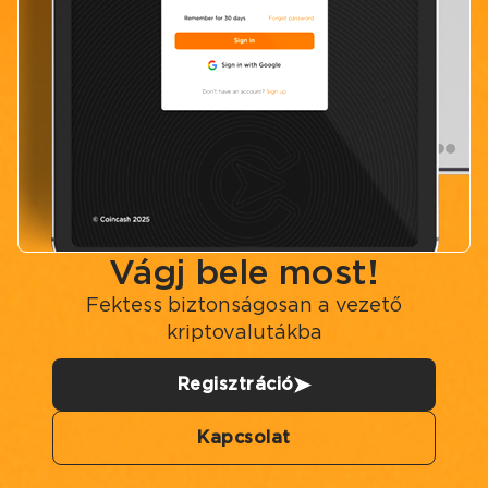
Vágj bele most!
Fektess biztonságosan a vezető
kriptovalutákba
Regisztráció
Kapcsolat