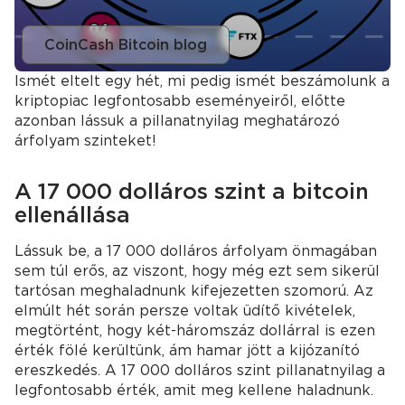
CoinCash Bitcoin blog
Ismét eltelt egy hét, mi pedig ismét beszámolunk a
kriptopiac legfontosabb eseményeiről, előtte
azonban lássuk a pillanatnyilag meghatározó
árfolyam szinteket!
A 17 000 dolláros szint a bitcoin
ellenállása
Lássuk be, a 17 000 dolláros árfolyam önmagában
sem túl erős, az viszont, hogy még ezt sem sikerül
tartósan meghaladnunk kifejezetten szomorú. Az
elmúlt hét során persze voltak üdítő kivételek,
megtörtént, hogy két-háromszáz dollárral is ezen
érték fölé kerültünk, ám hamar jött a kijózanító
ereszkedés. A 17 000 dolláros szint pillanatnyilag a
legfontosabb érték, amit meg kellene haladnunk.