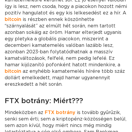
így is lesz, nem csoda, hogy a piacokon hozott némi
pozitív hangulatot és egy kis lelkesedést ez a hír. A
bitcoin
is részben ennek köszönhette
“szárnyalását” az elmúlt hét során, nem tartott
azonban sokáig az öröm. Hamar elterjedt ugyanis
egy pletyka a globális piacokon, miszerint a
decemberi kamatemelés valóban lazább lesz,
azonban 2023-ban folytatódhatnak a masszív
kamatváltozások, felfelé, nem pedig lefelé. Ez
hamar kijózanító pofonként hatott mindenkire, a
bitcoin
az enyhébb kamatemelés hírére több száz
dollárt emelkedett, majd hamar ugyanennyit
ereszkedett a hét során.
FTX botrány: Miért???
Mindeközben az
FTX botrány
is tovább gyűrűzik,
senki sem érti, sem a kriptopénz-közösségen belül,
sem azon kívül, hogy miért nincs még mindig
letartóztatva a cég első embere, Sam Bankman