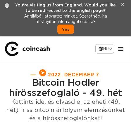
✕
You're visiting us from England. Would you like
to be redirected to the english page?
Angliából látogatsz minket. Szeretnéd, ha
átirányítanánk a angol oldalra?
Yes
HU
2022. DECEMBER 7.
Bitcoin Hodler
hírösszefoglaló - 49. hét
Kattints ide, és olvasd el az eheti (49.
hét) friss bitcoin árfolyam elemzésünket
és a hírösszefoglalónkat!