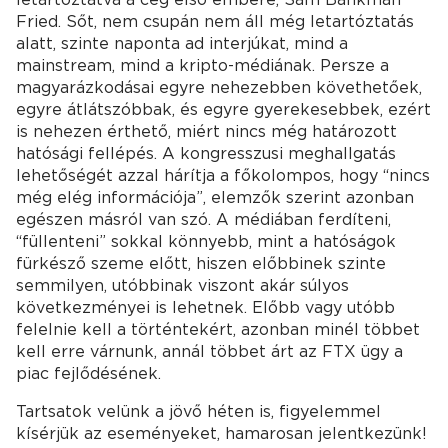
Fried. Sőt, nem csupán nem áll még letartóztatás
alatt, szinte naponta ad interjúkat, mind a
mainstream, mind a kripto-médiának. Persze a
magyarázkodásai egyre nehezebben követhetőek,
egyre átlátszóbbak, és egyre gyerekesebbek, ezért
is nehezen érthető, miért nincs még határozott
hatósági fellépés. A kongresszusi meghallgatás
lehetőségét azzal hárítja a főkolompos, hogy “nincs
még elég információja”, elemzők szerint azonban
egészen másról van szó. A médiában ferdíteni,
“füllenteni” sokkal könnyebb, mint a hatóságok
fürkésző szeme előtt, hiszen előbbinek szinte
semmilyen, utóbbinak viszont akár súlyos
következményei is lehetnek. Előbb vagy utóbb
felelnie kell a történtekért, azonban minél többet
kell erre várnunk, annál többet árt az FTX ügy a
piac fejlődésének.
Tartsatok velünk a jövő héten is, figyelemmel
kísérjük az eseményeket, hamarosan jelentkezünk!