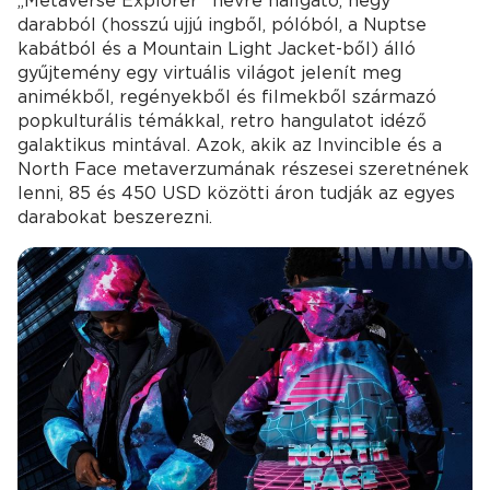
„Metaverse Explorer” névre hallgató, négy
darabból (hosszú ujjú ingből, pólóból, a Nuptse
kabátból és a Mountain Light Jacket-ből) álló
gyűjtemény egy virtuális világot jelenít meg
animékből, regényekből és filmekből származó
popkulturális témákkal, retro hangulatot idéző
galaktikus mintával. Azok, akik az Invincible és a
North Face metaverzumának részesei szeretnének
lenni, 85 és 450 USD közötti áron tudják az egyes
darabokat beszerezni.