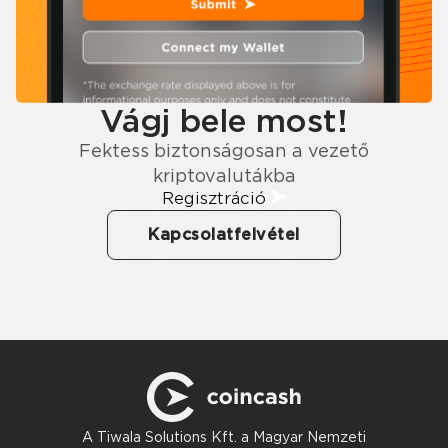
Vágj bele most!
Fektess biztonságosan a vezető
kriptovalutákba
Regisztráció
Kapcsolatfelvétel
A Tiwala Solutions Kft. a Magyar Nemzeti