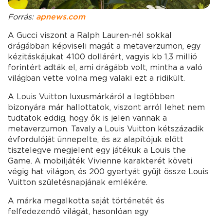
Forrás:
apnews.com
A Gucci viszont a Ralph Lauren-nél sokkal
drágábban képviseli magát a metaverzumon, egy
kézitáskájukat 4100 dollárért, vagyis kb 1,3 millió
forintért adták el, ami drágább volt, mintha a való
világban vette volna meg valaki ezt a ridikült.
A Louis Vuitton luxusmárkáról a legtöbben
bizonyára már hallottatok, viszont arról lehet nem
tudtatok eddig, hogy ők is jelen vannak a
metaverzumon. Tavaly a Louis Vuitton kétszázadik
évfordulóját ünnepelte, és az alapítójuk előtt
tisztelegve megjelent egy játékuk a Louis the
Game. A mobiljáték Vivienne karakterét követi
végig hat világon, és 200 gyertyát gyűjt össze Louis
Vuitton születésnapjának emlékére.
A márka megalkotta saját történetét és
felfedezendő világát, hasonlóan egy