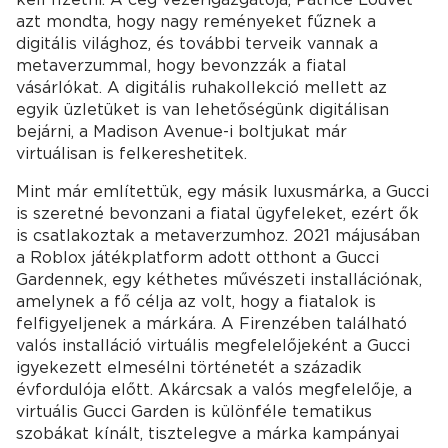
azt mondta, hogy nagy reményeket fűznek a
digitális világhoz, és további terveik vannak a
metaverzummal, hogy bevonzzák a fiatal
vásárlókat. A digitális ruhakollekció mellett az
egyik üzletüket is van lehetőségünk digitálisan
bejárni, a Madison Avenue-i boltjukat már
virtuálisan is felkereshetitek.
Mint már említettük, egy másik luxusmárka, a Gucci
is szeretné bevonzani a fiatal ügyfeleket, ezért ők
is csatlakoztak a metaverzumhoz. 2021 májusában
a Roblox játékplatform adott otthont a Gucci
Gardennek, egy kéthetes művészeti installációnak,
amelynek a fő célja az volt, hogy a fiatalok is
felfigyeljenek a márkára. A Firenzében található
valós installáció virtuális megfelelőjeként a Gucci
igyekezett elmesélni történetét a századik
évfordulója előtt. Akárcsak a valós megfelelője, a
virtuális Gucci Garden is különféle tematikus
szobákat kínált, tisztelegve a márka kampányai