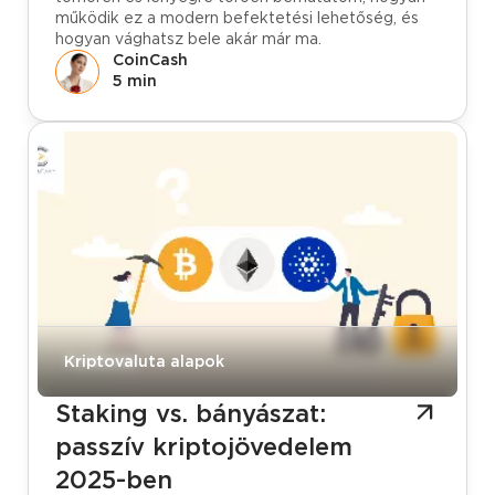
működik ez a modern befektetési lehetőség, és
hogyan vághatsz bele akár már ma.
CoinCash
5 min
Tudástár
Kriptovaluta alapok
Staking vs. bányászat:
passzív kriptojövedelem
2025-ben