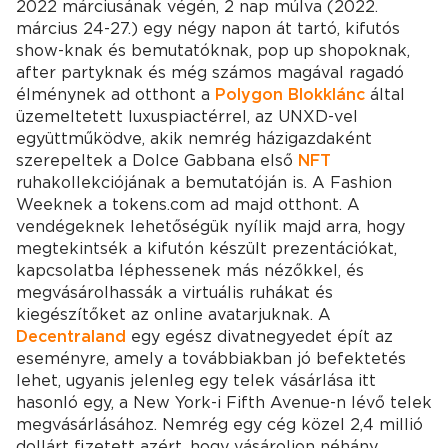
2022 márciusának végén, 2 nap múlva (2022.
március 24-27.) egy négy napon át tartó, kifutós
show-knak és bemutatóknak, pop up shopoknak,
after partyknak és még számos magával ragadó
élménynek ad otthont a
Polygon
Blokklánc
által
üzemeltetett luxuspiactérrel, az UNXD-vel
együttműködve, akik nemrég házigazdaként
szerepeltek a Dolce Gabbana első
NFT
ruhakollekciójának a bemutatóján is. A Fashion
Weeknek a tokens.com ad majd otthont. A
vendégeknek lehetőségük nyílik majd arra, hogy
megtekintsék a kifutón készült prezentációkat,
kapcsolatba léphessenek más nézőkkel, és
megvásárolhassák a virtuális ruhákat és
kiegészítőket az online avatarjuknak. A
Decentraland
egy egész divatnegyedet épít az
eseményre, amely a továbbiakban jó befektetés
lehet, ugyanis jelenleg egy telek vásárlása itt
hasonló egy, a New York-i Fifth Avenue-n lévő telek
megvásárlásához. Nemrég egy cég közel 2,4 millió
dollárt fizetett azért, hogy vásároljon néhány