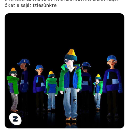
őket a saját ízlésünkre.