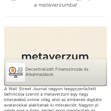
a metaverzumba!
Decentralizált Finanszírozás és
Alkalmazások
A Wall Street Journal nagyon leegyszerűsített
definíciója szerint a metaverzum egy nagy
kiterjedésű online világ, ahol az emberek digitális
avatarokkal alakítanak ki interakciót. Nagyon jó
példa erre a Sims, amiért annó megőrültek az