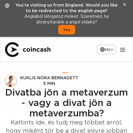
✕
You're visiting us from England. Would you like
to be redirected to the english page?
Angliából látogatsz minket. Szeretnéd, ha
átirányítanánk a angol oldalra?
Yes
HU
KUKLIS NÓRA BERNADETT
5 MIN
Divatba jön a metaverzum
- vagy a divat jön a
metaverzumba?
Kattints ide, és tudj meg többet arról,
hogy miként tör be a divat egyre jobban