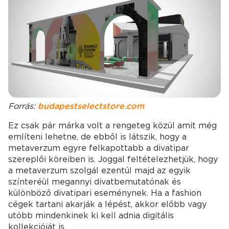
Forrás:
budapestselectstore.com
Ez csak pár márka volt a rengeteg közül amit még
említeni lehetne, de ebből is látszik, hogy a
metaverzum egyre felkapottabb a divatipar
szereplői köreiben is. Joggal feltételezhetjük, hogy
a metaverzum szolgál ezentúl majd az egyik
színteréül megannyi divatbemutatónak és
különböző divatipari eseménynek. Ha a fashion
cégek tartani akarják a lépést, akkor előbb vagy
utóbb mindenkinek ki kell adnia digitális
kollekcióját is.