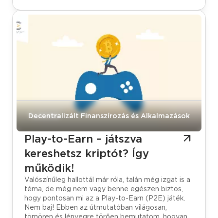
Tudástár
Decentralizált Finanszírozás és Alkalmazások
Play-to-Earn – játszva
kereshetsz kriptót? Így
működik!
Valószínűleg hallottál már róla, talán még izgat is a
téma, de még nem vagy benne egészen biztos,
hogy pontosan mi az a Play-to-Earn (P2E) játék.
Nem baj! Ebben az útmutatóban világosan,
tömören és lényegre törően bemutatom, hogyan