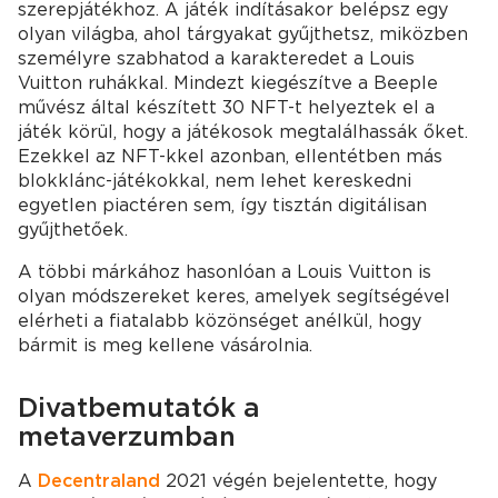
szerepjátékhoz. A játék indításakor belépsz egy
olyan világba, ahol tárgyakat gyűjthetsz, miközben
személyre szabhatod a karakteredet a Louis
Vuitton ruhákkal. Mindezt kiegészítve a Beeple
művész által készített 30 NFT-t helyeztek el a
játék körül, hogy a játékosok megtalálhassák őket.
Ezekkel az NFT-kkel azonban, ellentétben más
blokklánc-játékokkal, nem lehet kereskedni
egyetlen piactéren sem, így tisztán digitálisan
gyűjthetőek.
A többi márkához hasonlóan a Louis Vuitton is
olyan módszereket keres, amelyek segítségével
elérheti a fiatalabb közönséget anélkül, hogy
bármit is meg kellene vásárolnia.
Divatbemutatók a
metaverzumban
A
Decentraland
2021 végén bejelentette, hogy