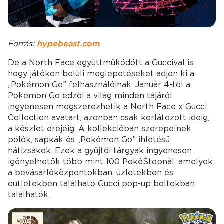
Forrás:
hypebeast.com
De a North Face együttműködött a Guccival is,
hogy játékon belüli meglepetéseket adjon ki a
„Pokémon Go” felhasználóinak. Január 4-től a
Pokemon Go edzői a világ minden tájáról
ingyenesen megszerezhetik a North Face x Gucci
Collection avatart, azonban csak korlátozott ideig,
a készlet erejéig. A kollekcióban szerepelnek
pólók, sapkák és „Pokémon Go” ihletésű
hátizsákok. Ezek a gyűjtői tárgyak ingyenesen
igényelhetők több mint 100 PokéStopnál, amelyek
a bevásárlóközpontokban, üzletekben és
outletekben található Gucci pop-up boltokban
találhatók.