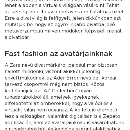
lehet a ebben a virtuális világban vásárolni. Tehát
az kétségtelen, hogy a metaverzum hatalmas üzlet.
Erre a divatvilág is felfigyelt, jelen cikkünkben azt
mutatjuk be, hogy az egyre inkább divatba jövő
metaverzumban milyen módokon képviseli magát
a divatipar.
Fast fashion az avatárjainknak
A Zara nevű divatmárkáról például már biztosan
hallott mindenki, viszont akikkel jelenleg
együttműködnek, az Ader Error nevű dél-koreai
tervező csoportról még nem biztos. Közös
kollekciójuk, az "AZ Collection" olyan
ruhadarabokból áll, amelyek igyekeznek
elfeledtetni az emberekkel, hogy a valódi és a
virtuális világ nem ugyanaz. A kollekció elérhető
lesz a valóságban, valamint digitálisan is a Zepeto
applikáción, ahol az avatarjainknak is vásárolhatunk
a ruhadarabokból, és kedvünk szerint alakíthatjuk