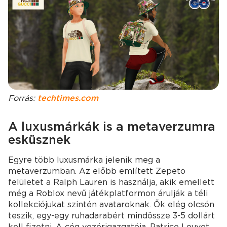
Forrás:
techtimes.com
A luxusmárkák is a metaverzumra
esküsznek
Egyre több luxusmárka jelenik meg a
metaverzumban. Az előbb említett Zepeto
felületet a Ralph Lauren is használja, akik emellett
még a Roblox nevű játékplatformon árulják a téli
kollekciójukat szintén avataroknak. Ők elég olcsón
teszik, egy-egy ruhadarabért mindössze 3-5 dollárt
kell fizetni. A cég vezérigazgatója, Patrice Louvet