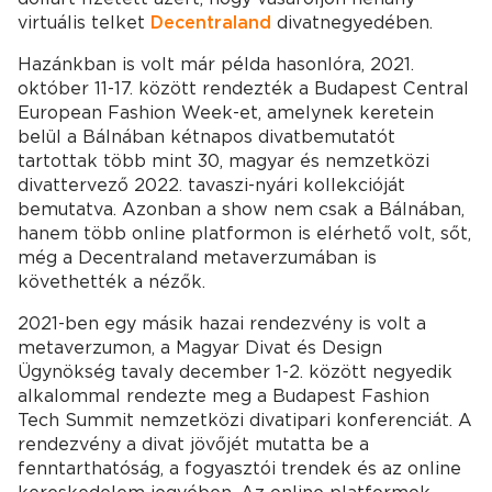
virtuális telket
Decentraland
divatnegyedében.
Hazánkban is volt már példa hasonlóra, 2021.
október 11-17. között rendezték a Budapest Central
European Fashion Week-et, amelynek keretein
belül a Bálnában kétnapos divatbemutatót
tartottak több mint 30, magyar és nemzetközi
divattervező 2022. tavaszi-nyári kollekcióját
bemutatva. Azonban a show nem csak a Bálnában,
hanem több online platformon is elérhető volt, sőt,
még a Decentraland metaverzumában is
követhették a nézők.
2021-ben egy másik hazai rendezvény is volt a
metaverzumon, a Magyar Divat és Design
Ügynökség tavaly december 1-2. között negyedik
alkalommal rendezte meg a Budapest Fashion
Tech Summit nemzetközi divatipari konferenciát. A
rendezvény a divat jövőjét mutatta be a
fenntarthatóság, a fogyasztói trendek és az online