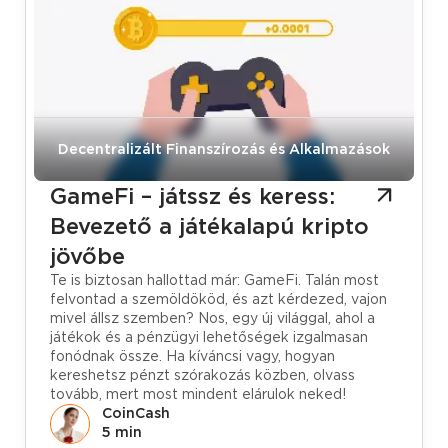
Tudástár
Decentralizált Finanszírozás és Alkalmazások
GameFi – játssz és keress:
Bevezető a játékalapú kripto
jövőbe
Te is biztosan hallottad már: GameFi. Talán most
felvontad a szemöldököd, és azt kérdezed, vajon
mivel állsz szemben? Nos, egy új világgal, ahol a
játékok és a pénzügyi lehetőségek izgalmasan
fonódnak össze. Ha kíváncsi vagy, hogyan
kereshetsz pénzt szórakozás közben, olvass
tovább, mert most mindent elárulok neked!
CoinCash
5 min