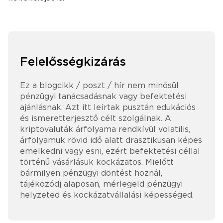
Felelősségkizárás
Ez a blogcikk / poszt / hír nem minősül
pénzügyi tanácsadásnak vagy befektetési
ajánlásnak. Azt itt leírtak pusztán edukációs
és ismeretterjesztő célt szolgálnak. A
kriptovaluták árfolyama rendkívül volatilis,
árfolyamuk rövid idő alatt drasztikusan képes
emelkedni vagy esni, ezért befektetési céllal
történű vásárlásuk kockázatos. Mielőtt
bármilyen pénzügyi döntést hoznál,
tájékozódj alaposan, mérlegeld pénzügyi
helyzeted és kockázatvállalási képességed.