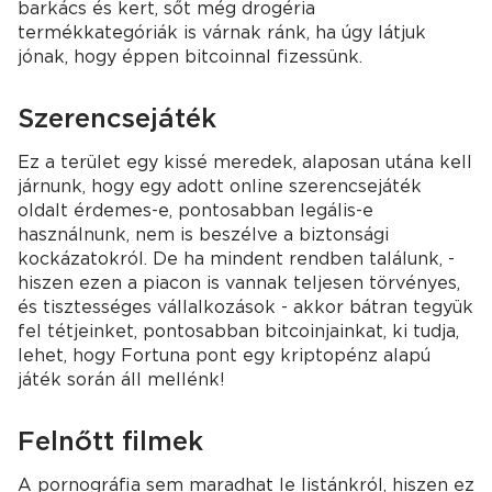
barkács és kert, sőt még drogéria
termékkategóriák is várnak ránk, ha úgy látjuk
jónak, hogy éppen bitcoinnal fizessünk.
Szerencsejáték
Ez a terület egy kissé meredek, alaposan utána kell
járnunk, hogy egy adott online szerencsejáték
oldalt érdemes-e, pontosabban legális-e
használnunk, nem is beszélve a biztonsági
kockázatokról. De ha mindent rendben találunk, -
hiszen ezen a piacon is vannak teljesen törvényes,
és tisztességes vállalkozások - akkor bátran tegyük
fel tétjeinket, pontosabban bitcoinjainkat, ki tudja,
lehet, hogy Fortuna pont egy kriptopénz alapú
játék során áll mellénk!
Felnőtt filmek
A pornográfia sem maradhat le listánkról, hiszen ez