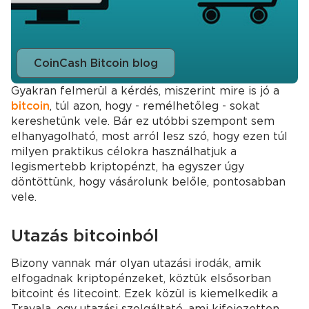
CoinCash Bitcoin blog
Gyakran felmerül a kérdés, miszerint mire is jó a
bitcoin
, túl azon, hogy - remélhetőleg - sokat
kereshetünk vele. Bár ez utóbbi szempont sem
elhanyagolható, most arról lesz szó, hogy ezen túl
milyen praktikus célokra használhatjuk a
legismertebb kriptopénzt, ha egyszer úgy
döntöttünk, hogy vásárolunk belőle, pontosabban
vele.
Utazás bitcoinból
Bizony vannak már olyan utazási irodák, amik
elfogadnak kriptopénzeket, köztük elsősorban
bitcoint és litecoint. Ezek közül is kiemelkedik a
Travala, egy utazási szolgáltató, ami kifejezetten