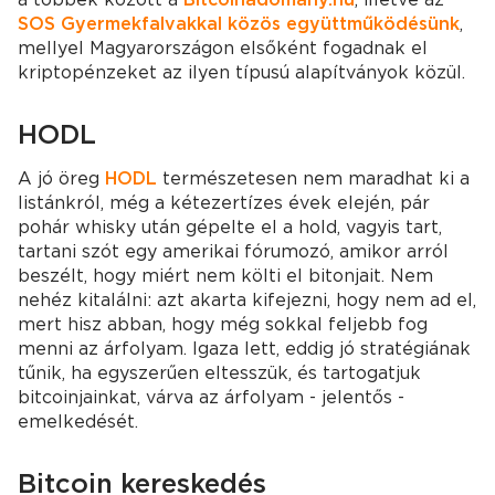
SOS Gyermekfalvakkal közös együttműködésünk
,
mellyel Magyarországon elsőként fogadnak el
kriptopénzeket az ilyen típusú alapítványok közül.
HODL
A jó öreg
HODL
természetesen nem maradhat ki a
listánkról, még a kétezertízes évek elején, pár
pohár whisky után gépelte el a hold, vagyis tart,
tartani szót egy amerikai fórumozó, amikor arról
beszélt, hogy miért nem költi el bitonjait. Nem
nehéz kitalálni: azt akarta kifejezni, hogy nem ad el,
mert hisz abban, hogy még sokkal feljebb fog
menni az árfolyam. Igaza lett, eddig jó stratégiának
tűnik, ha egyszerűen eltesszük, és tartogatjuk
bitcoinjainkat, várva az árfolyam - jelentős -
emelkedését.
Bitcoin kereskedés