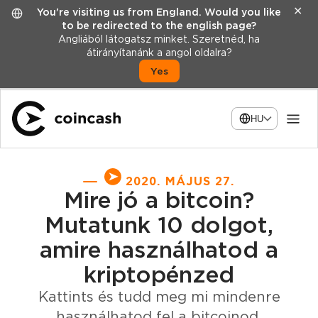
✕
You're visiting us from England. Would you like
to be redirected to the english page?
Angliából látogatsz minket. Szeretnéd, ha
átirányítanánk a angol oldalra?
Yes
HU
2020. MÁJUS 27.
Mire jó a bitcoin?
Mutatunk 10 dolgot,
amire használhatod a
kriptopénzed
Kattints és tudd meg mi mindenre
használhatod fel a bitcoinod.