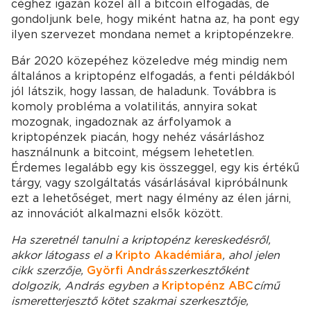
céghez igazán közel áll a bitcoin elfogadás, de
gondoljunk bele, hogy miként hatna az, ha pont egy
ilyen szervezet mondana nemet a kriptopénzekre.
Bár 2020 közepéhez közeledve még mindig nem
általános a kriptopénz elfogadás, a fenti példákból
jól látszik, hogy lassan, de haladunk. Továbbra is
komoly probléma a volatilitás, annyira sokat
mozognak, ingadoznak az árfolyamok a
kriptopénzek piacán, hogy nehéz vásárláshoz
használnunk a bitcoint, mégsem lehetetlen.
Érdemes legalább egy kis összeggel, egy kis értékű
tárgy, vagy szolgáltatás vásárlásával kipróbálnunk
ezt a lehetőséget, mert nagy élmény az élen járni,
az innovációt alkalmazni elsők között.
Ha szeretnél tanulni a kriptopénz kereskedésről,
akkor látogass el a
Kripto Akadémiára
, ahol jelen
cikk szerzője,
Györfi András
szerkesztőként
dolgozik, András egyben a
Kriptopénz ABC
című
ismeretterjesztő kötet szakmai szerkesztője,