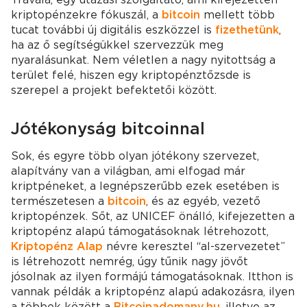
kriptopénzekre fókuszál, a
bitcoin
mellett több
tucat további új digitális eszközzel is
fizethetünk
,
ha az ő segítségükkel szervezzük meg
nyaralásunkat. Nem véletlen a nagy nyitottság a
terület felé, hiszen egy kriptopénztőzsde is
szerepel a projekt befektetői között.
Jótékonyság bitcoinnal
Sok, és egyre több olyan jótékony szervezet,
alapítvány van a világban, ami elfogad már
kriptpéneket, a legnépszerűbb ezek esetében is
természetesen a
bitcoin
, és az egyéb, vezető
kriptopénzek. Sőt, az UNICEF önálló, kifejezetten a
kriptopénz alapú támogatásoknak létrehozott,
Kriptopénz Alap
névre keresztel “al-szervezetet”
is létrehozott nemrég, úgy tűnik nagy jövőt
jósolnak az ilyen formájú támogatásoknak. Itthon is
vannak példák a kriptopénz alapú adakozásra, ilyen
a többek között a
Bitcoinadomany.hu
, illetve az