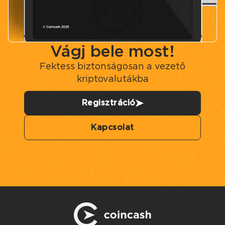
Vágj bele most!
Fektess biztonságosan a vezető
kriptovalutákba
Regisztráció
Kapcsolat