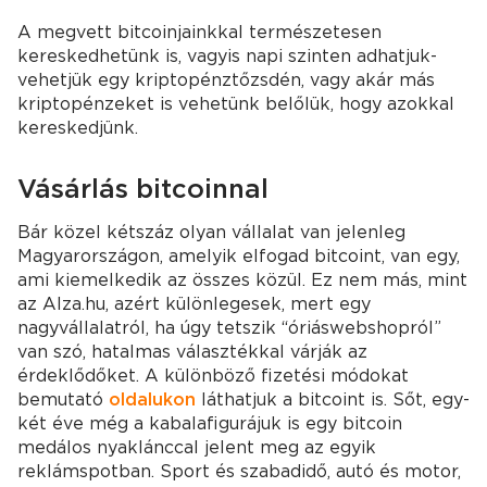
A megvett bitcoinjainkkal természetesen
kereskedhetünk is, vagyis napi szinten adhatjuk-
vehetjük egy kriptopénztőzsdén, vagy akár más
kriptopénzeket is vehetünk belőlük, hogy azokkal
kereskedjünk.
Vásárlás bitcoinnal
Bár közel kétszáz olyan vállalat van jelenleg
Magyarországon, amelyik elfogad bitcoint, van egy,
ami kiemelkedik az összes közül. Ez nem más, mint
az Alza.hu, azért különlegesek, mert egy
nagyvállalatról, ha úgy tetszik “óriáswebshopról”
van szó, hatalmas választékkal várják az
érdeklődőket. A különböző fizetési módokat
bemutató
oldalukon
láthatjuk a bitcoint is. Sőt, egy-
két éve még a kabalafigurájuk is egy bitcoin
medálos nyaklánccal jelent meg az egyik
reklámspotban. Sport és szabadidő, autó és motor,