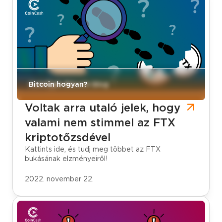
CoinCash Bitcoin blog
Bitcoin hogyan?
Voltak arra utaló jelek, hogy
valami nem stimmel az FTX
kriptotőzsdével
Kattints ide, és tudj meg többet az FTX
bukásának elzményeiről!
2022. november 22.