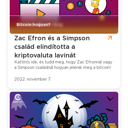
CoinCash Bitcoin blog
Bitcoin hogyan?
Zac Efron és a Simpson
család elindította a
kriptovaluta lavinát
Kattints ide, és tudd meg, hogy Zac Efronnál vagy
a Simpson családnál hogyan jelenik meg a bitcoin!
2022. november 7.