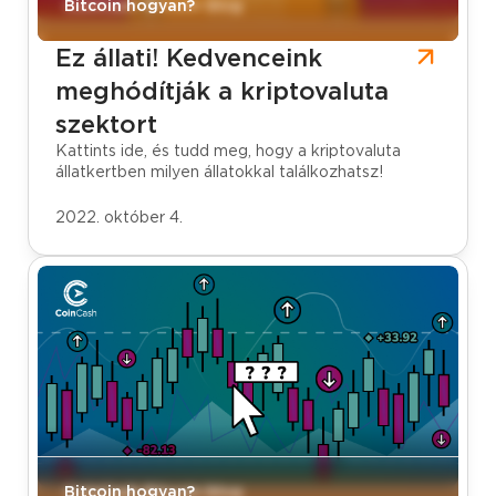
CoinCash Bitcoin blog
Bitcoin hogyan?
Ez állati! Kedvenceink
meghódítják a kriptovaluta
szektort
Kattints ide, és tudd meg, hogy a kriptovaluta
állatkertben milyen állatokkal találkozhatsz!
2022. október 4.
CoinCash Bitcoin blog
Bitcoin hogyan?