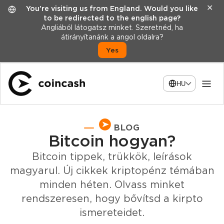
✕
You're visiting us from England. Would you like
to be redirected to the english page?
Angliából látogatsz minket. Szeretnéd, ha
átirányítanánk a angol oldalra?
Yes
HU
BLOG
Bitcoin hogyan?
Bitcoin tippek, trükkök, leírások
magyarul. Új cikkek kriptopénz témában
minden héten. Olvass minket
rendszeresen, hogy bővítsd a kirpto
ismereteidet.