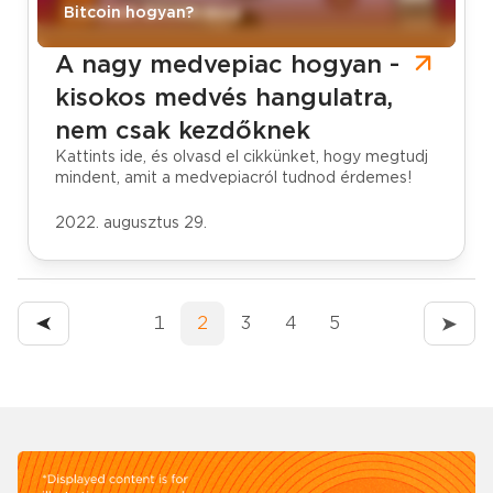
CoinCash Bitcoin blog
Bitcoin hogyan?
A nagy medvepiac hogyan -
kisokos medvés hangulatra,
nem csak kezdőknek
Kattints ide, és olvasd el cikkünket, hogy megtudj
mindent, amit a medvepiacról tudnod érdemes!
2022. augusztus 29.
1
2
3
4
5