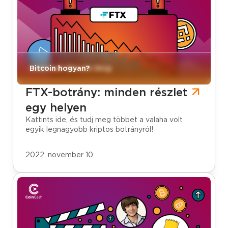
CoinCash Bitcoin blog
Bitcoin hogyan?
FTX-botrány: minden részlet
egy helyen
Kattints ide, és tudj meg többet a valaha volt
egyik legnagyobb kriptos botrányról!
2022. november 10.