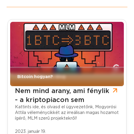
CoinCash Bitcoin blog
Bitcoin hogyan?
Nem mind arany, ami fénylik
- a kriptopiacon sem
Kattints ide, és olvasd el ügyvezetőnk, Mogyorósi
Attila véleménycikkét az irreálisan magas hozamot
ígérő, MLM szerű projektekről!
2023. január 19.