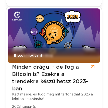
CoinCash Bitcoin blog
Bitcoin hogyan?
Minden drágul - de fog a
Bitcoin is? Ezekre a
trendekre készülhetsz 2023-
ban
Kattints ide, és tudd meg mit tartogathat 2023 a
kriptopiac számára!
2023. január 5.