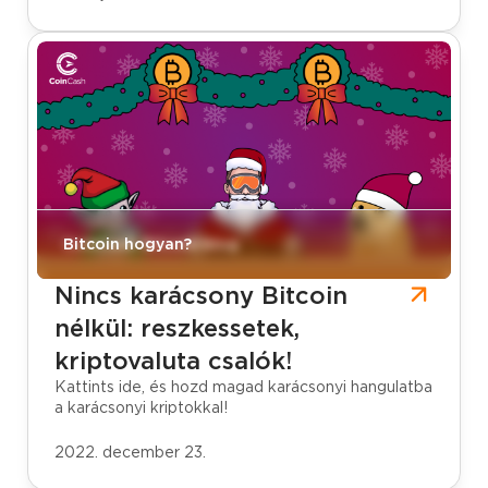
CoinCash Bitcoin blog
Bitcoin hogyan?
Nincs karácsony Bitcoin
nélkül: reszkessetek,
kriptovaluta csalók!
Kattints ide, és hozd magad karácsonyi hangulatba
a karácsonyi kriptokkal!
2022. december 23.