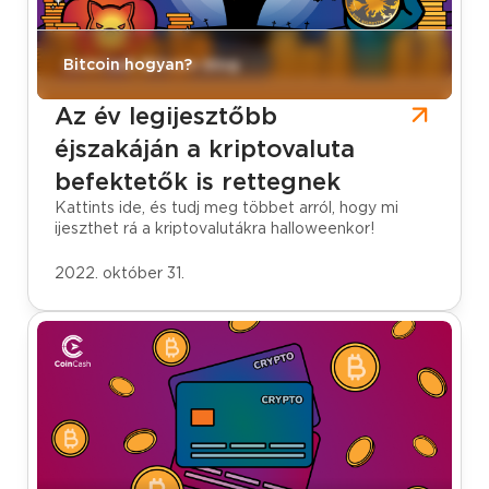
CoinCash Bitcoin blog
Bitcoin hogyan?
Az év legijesztőbb
éjszakáján a kriptovaluta
befektetők is rettegnek
Kattints ide, és tudj meg többet arról, hogy mi
ijeszthet rá a kriptovalutákra halloweenkor!
2022. október 31.