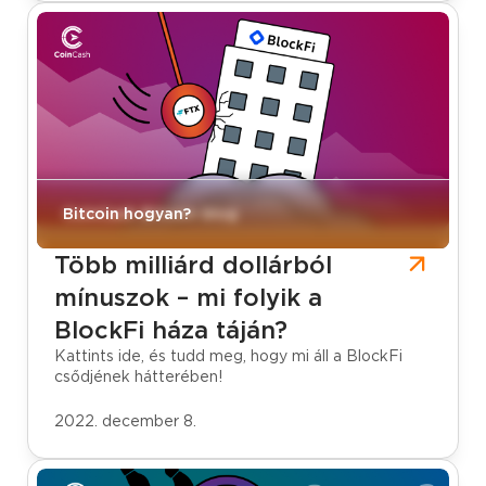
CoinCash Bitcoin blog
Bitcoin hogyan?
Több milliárd dollárból
mínuszok – mi folyik a
BlockFi háza táján?
Kattints ide, és tudd meg, hogy mi áll a BlockFi
csődjének hátterében!
2022. december 8.